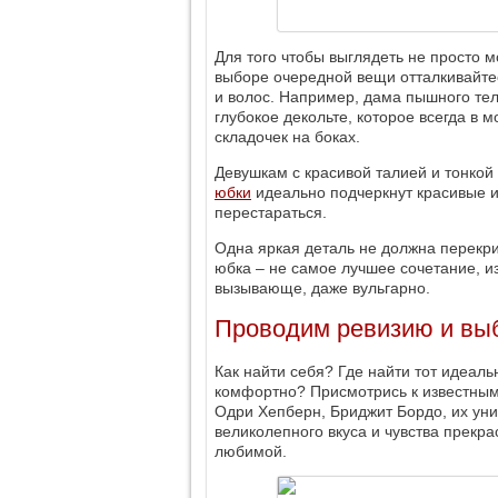
Для того чтобы выглядеть не просто м
выборе очередной вещи отталкивайтес
и волос. Например, дама пышного те
глубокое декольте, которое всегда в
складочек на боках.
Девушкам с красивой талией и тонко
юбки
идеально подчеркнут красивые и 
перестараться.
Одна яркая деталь не должна перекри
юбка – не самое лучшее сочетание, и
вызывающе, даже вульгарно.
Проводим ревизию и вы
Как найти себя? Где найти тот идеаль
комфортно? Присмотрись к известным
Одри Хепберн, Бриджит Бордо, их уник
великолепного вкуса и чувства прекра
любимой.