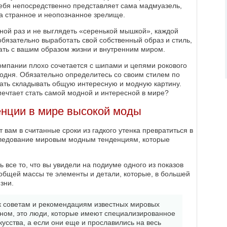
себя непосредственно представляет сама мадмуазель,
 странное и неопознанное зрелище.
ной раз и не выглядеть «серенькой мышкой», каждой
бязательно выработать свой собственный образ и стиль,
ать с вашим образом жизни и внутренним миром.
омпании плохо сочетается с шипами и цепями рокового
егодня. Обязательно определитесь со своим стилем по
нать складывать общую интересную и модную картину.
 мечтает стать самой модной и интересной в мире?
енции в мире высокой моды
 вам в считанные сроки из гадкого утенка превратиться в
 следование мировым модным тенденциям, которые
ь все то, что вы увидели на подиуме одного из показов
 общей массы те элементы и детали, которые, в большей
зни.
к советам и рекомендациям известных мировых
овном, это люди, которые имеют специализированное
усства, а если они еще и прославились на весь