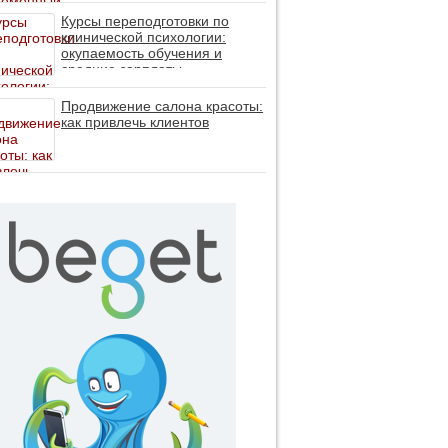
личность без таблеток (методы
ДПДГ и КПТ)
Курсы переподготовки по
клинической психологии:
окупаемость обучения и
средние зарплаты
специалистов в 2026 году
Продвижение салона красоты:
как привлечь клиентов