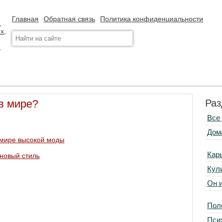
Главная
Обратная связь
Политика конфиденциальности
в мире?
Раз
Все
Дом
 мире высокой моды
Кар
новый стиль
Кул
Он 
Пол
Пси