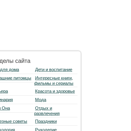
делы сайта
 для дома
Дети и воспитание
ашние питомцы
Интересные книги,
фильмы и сериалы
ьера
Красота и здоровье
инария
Мода
и Она
Отдых и
развлечения
езные советы
Праздники
хология
Рукоделие