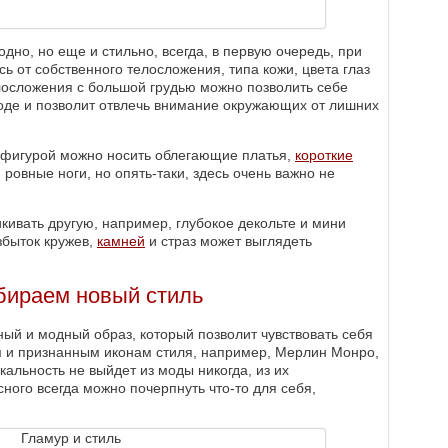
одно, но еще и стильно, всегда, в первую очередь, при
ь от собственного телосложения, типа кожи, цвета глаз
лосложения с большой грудью можно позволить себе
 моде и позволит отвлечь внимание окружающих от лишних
й фигурой можно носить облегающие платья,
короткие
ровные ноги, но опять-таки, здесь очень важно не
кивать другую, например, глубокое декольте и мини
збыток кружев,
камней
и страз может выглядеть
бираем новый стиль
ный и модный образ, который позволит чувствовать себя
 и признанным иконам стиля, например, Мерлин Монро,
альность не выйдет из моды никогда, из их
сного всегда можно почерпнуть что-то для себя,