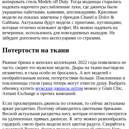
копировать стиль Models off Duty. Тогда модницы старались
надевать нарочито расслабленные луки, где джинсы были
украшены пайетками, камнями, аппликациями. Красивые
модели на показах замечены у брендов Chanel и Dolce &
Gabbana. Актуальны будут модели с принтами, пуговицами,
которые отлично освежают аутфит. Их можно надевать на
вечеринки, использовать для повседневных выходов. Не
забудьте дополнить низ аксессуарами со стразами.
Потертости на ткани
Рваные брюки в женских коллекциях 2022 года появлялись не
часто, скорее это мужские модели. Дыры на ткани выглядели
незаметно, в глаза особо не бросались. А вот моделей с
необработанным низом, потертостями больше. Поклонники и
поклонницы стиля гранд теперь могут отвести душу. Выбрать
обновку, купить
мужские джинсы оптом
можно у Glam Chic,
Armani Exchange и прочих компаний.
Если просматривать джинсы по сезонам, то сейчас актуальны
яркие расцветки. Поэтому обзаведитесь цветными брюками.
Весной актуальная расцветка navy, которая отлично смотрится
на удлиненных прямых джинсах. К лету можно разнообразить
гардероб, смело брать модели всех цветов радуги. Сверяйтесь