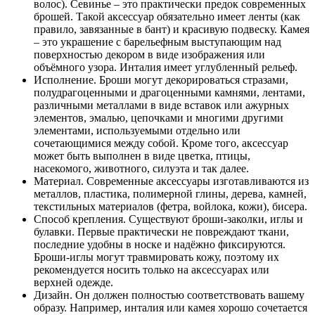
волос). Севинье – это практически предок современных
брошей. Такой аксессуар обязательно имеет ленты (как
правило, завязанные в бант) и красивую подвеску. Камея
– это украшение с барельефным выступающим над
поверхностью декором в виде изображения или
объёмного узора. Инталия имеет углубленный рельеф.
Исполнение. Броши могут декорироваться стразами,
полудрагоценными и драгоценными камнями, лентами,
различными металлами в виде вставок или ажурных
элементов, эмалью, цепочками и многими другими
элементами, используемыми отдельно или
сочетающимися между собой. Кроме того, аксессуар
может быть выполнен в виде цветка, птицы,
насекомого, животного, силуэта и так далее.
Материал. Современные аксессуары изготавливаются из
металлов, пластика, полимерной глины, дерева, камней,
текстильных материалов (фетра, войлока, кожи), бисера.
Способ крепления. Существуют броши-заколки, иглы и
булавки. Первые практически не повреждают ткани,
последние удобны в носке и надёжно фиксируются.
Броши-иглы могут травмировать кожу, поэтому их
рекомендуется носить только на аксессуарах или
верхней одежде.
Дизайн. Он должен полностью соответствовать вашему
образу. Например, инталия или камея хорошо сочетается