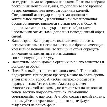
со сдержанными вечерними нарядами. Если вы выбрали
роскошный вечерний туалет, то дополните его брошью
из драгоценных или полудрагоценных камней.
Сверкающий аксессуар со стразами дополнит
коктейльное платье. Деревянная или эмалированная
брошь органично впишется в стили ретро и бохо. А
простое металлическое украшение с неброскими и
небольшими элементами дополнит повседневный образ
casual.
Ваш возраст. Если девушке позволительно носить
легкомысленные и несколько озорные броши, имеющие
креативное исполнение, то женщине стоит обращать
внимание на элегантные и изысканные,
соответствующие статусу.
Ваш стиль. Брошь должна органично в него вписаться и
дополнить образ.
Цвет. Его выбор зависит от ваших целей. Так, чтобы
подчеркнуть природную красоту, можно выбрать брошь
в тон глаз или волос. А чтобы интересно обыграть
наряд, учитывайте его цвет. Аксессуар может
относиться к той же гамме, но отличаться на несколько
тонов. Можно подобрать оттенок, гармонично
сочетающийся с нарядом. А чтобы создать яркий акцент,
используйте контрастные цвета, которые будут
выделяться на общем фоне.