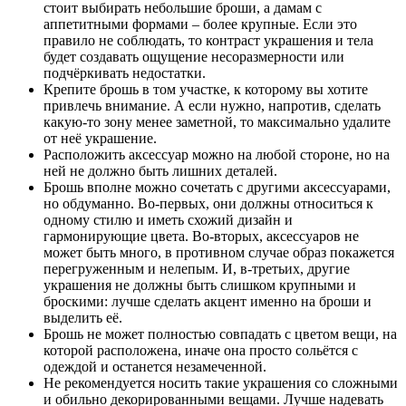
стоит выбирать небольшие броши, а дамам с
аппетитными формами – более крупные. Если это
правило не соблюдать, то контраст украшения и тела
будет создавать ощущение несоразмерности или
подчёркивать недостатки.
Крепите брошь в том участке, к которому вы хотите
привлечь внимание. А если нужно, напротив, сделать
какую-то зону менее заметной, то максимально удалите
от неё украшение.
Расположить аксессуар можно на любой стороне, но на
ней не должно быть лишних деталей.
Брошь вполне можно сочетать с другими аксессуарами,
но обдуманно. Во-первых, они должны относиться к
одному стилю и иметь схожий дизайн и
гармонирующие цвета. Во-вторых, аксессуаров не
может быть много, в противном случае образ покажется
перегруженным и нелепым. И, в-третьих, другие
украшения не должны быть слишком крупными и
броскими: лучше сделать акцент именно на броши и
выделить её.
Брошь не может полностью совпадать с цветом вещи, на
которой расположена, иначе она просто сольётся с
одеждой и останется незамеченной.
Не рекомендуется носить такие украшения со сложными
и обильно декорированными вещами. Лучше надевать