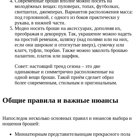
Современные броши вполне можно носить на
молодёжных вещах: пуловерах, топах, футболках,
свитшотах, джемперах. Вариантов расположения масса:
под горловиной, с одного из боков практически у
рукава, в нижней части.
Модно носить броши на аксессуарах, дополняя их,
преображая и декорируя. Так, украшение можно надеть
на простой ремешок, шляпку (над полями или на них,
если они широкие и отогнутые вверх), сумочку или
клатч, туфли, тюрбан. Также можно заколоть брошью
палантин, платок или шарфик.
Совет: настоящий тренд сезона – это две
одинаковые и симметрично расположенные на
одной вещи броши. Такой приём сделает образ
более современным, стильным и оригинальным.
Общие правила и важные нюансы
Напоследок несколько основных правил и нюансов выбора и
ношения брошей:
Миниатюрным представительницам прекрасного пола