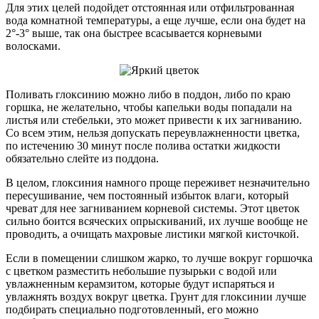
Для этих целей подойдет отстоянная или отфильтрованная
вода комнатной температуры, а еще лучше, если она будет на
2°-3° выше, так она быстрее всасывается корневыми
волосками.
Поливать глоксинию можно либо в поддон, либо по краю
горшка, не желательно, чтобы капельки воды попадали на
листья или стебельки, это может привести к их загниванию.
Со всем этим, нельзя допускать переувлажненности цветка,
по истечению 30 минут после полива остатки жидкости
обязательно слейте из поддона.
В целом, глоксиния намного проще переживет незначительно
пересушивание, чем постоянный избыток влаги, который
чреват для нее загниванием корневой системы. Этот цветок
сильно боится всяческих опрыскиваний, их лучше вообще не
проводить, а очищать махровые листики мягкой кисточкой.
Если в помещении слишком жарко, то лучше вокруг горшочка
с цветком разместить небольшие пузырьки с водой или
увлажненным керамзитом, которые будут испаряться и
увлажнять воздух вокруг цветка. Грунт для глоксинии лучше
подбирать специально подготовленный, его можно