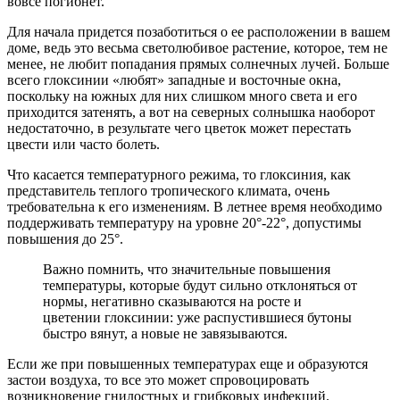
вовсе погибнет.
Для начала придется позаботиться о ее расположении в вашем
доме, ведь это весьма светолюбивое растение, которое, тем не
менее, не любит попадания прямых солнечных лучей. Больше
всего глоксинии «любят» западные и восточные окна,
поскольку на южных для них слишком много света и его
приходится затенять, а вот на северных солнышка наоборот
недостаточно, в результате чего цветок может перестать
цвести или часто болеть.
Что касается температурного режима, то глоксиния, как
представитель теплого тропического климата, очень
требовательна к его изменениям. В летнее время необходимо
поддерживать температуру на уровне 20°-22°, допустимы
повышения до 25°.
Важно помнить, что значительные повышения
температуры, которые будут сильно отклоняться от
нормы, негативно сказываются на росте и
цветении глоксинии: уже распустившиеся бутоны
быстро вянут, а новые не завязываются.
Если же при повышенных температурах еще и образуются
застои воздуха, то все это может спровоцировать
возникновение гнилостных и грибковых инфекций.