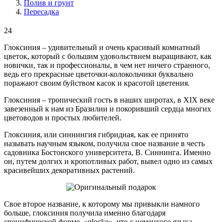
Полив и грунт
Пересадка
24
Глоксиния – удивительный и очень красивый комнатный
цветок, который с большим удовольствием выращивают, как
новички, так и профессионалы, в чем нет ничего странного,
ведь его прекрасные цветочки-колокольчики буквально
поражают своим буйством касок и красотой цветения.
Глоксиния – тропический гость в наших широтах, в XIX веке
завезенный к нам из Бразилии и покоривший сердца многих
цветоводов и простых любителей.
Глоксиния, или синнингия гибридная, как ее принято
называть научным языком, получила свое название в честь
садовника Бостонского университета, В. Синнинга. Именно
он, путем долгих и кропотливых работ, вывел одно из самых
красивейших декоративных растений.
Свое второе название, к которому мы привыкли намного
больше, глоксиния получила именно благодаря
специфической форме, «glocke», что с немецкого языка