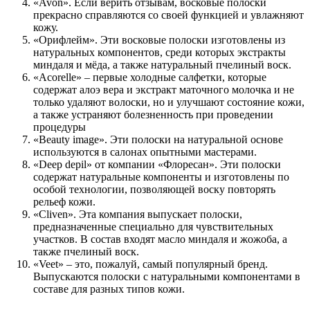
«Avon». Если верить отзывам, восковые полоски
прекрасно справляются со своей функцией и увлажняют
кожу.
«Орифлейм». Эти восковые полоски изготовлены из
натуральных компонентов, среди которых экстракты
миндаля и мёда, а также натуральный пчелиный воск.
«Acorelle» – первые холодные салфетки, которые
содержат алоэ вера и экстракт маточного молочка и не
только удаляют волоски, но и улучшают состояние кожи,
а также устраняют болезненность при проведении
процедуры
«Beauty image». Эти полоски на натуральной основе
используются в салонах опытными мастерами.
«Deep depil» от компании «Флоресан». Эти полоски
содержат натуральные компоненты и изготовлены по
особой технологии, позволяющей воску повторять
рельеф кожи.
«Cliven». Эта компания выпускает полоски,
предназначенные специально для чувствительных
участков. В состав входят масло миндаля и жожоба, а
также пчелиный воск.
«Veet» – это, пожалуй, самый популярный бренд.
Выпускаются полоски с натуральными компонентами в
составе для разных типов кожи.