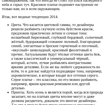
самовыражения, так что иногда не стоит пугаться пасмурного
неба и серых туч. Красивое платье поднимет настроение не
только вам, но и всем окружающим.
Итак, вот модные тенденции 2014:
Цвета. Что касается цветовой гаммы, то дизайнеры
решили разбавить скучную осень буйством красок,
предложив практически летние и сочные тона:
волшебный бирюзовый, глубокий бордовый, солнечный
жёлтый, будоражащий сознание лиловый, благородные
синий, элегантные и броские горчичный и песочный,
«вкусный» шоколадный, красивый фиолетовый и
прочие. Актуальными будут тёплые оттенки цвета беж,
а также классический и универсальный чёрный,
который, кстати, лучше разбавлять контрастными
яркими деталями. Если же вы любите сдержанность во
всём, то и для вас найдутся подходящие тона, например,
ахроматические, в которые входят все оттенки серого.
Серое платье – это классика, но его можно разбавить,
например, ярким красным ремешком или другой
деталью.
Принты. Хоть осень и является порой, когда вся природа
засыпает, но на платьях цветы вполне могут и даже
должны расцветать, доказали это многие дизайнеры.
Так что в тренде будут яркие цветочные орнаменты.