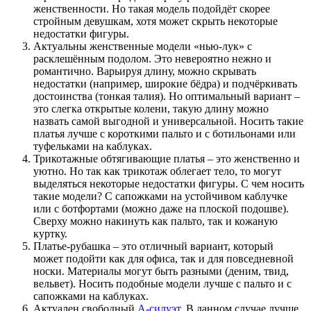
женственности. Но такая модель подойдёт скорее
стройным девушкам, хотя может скрыть некоторые
недостатки фигуры.
Актуальны женственные модели «нью-лук» с
расклешённым подолом. Это невероятно нежно и
романтично. Варьируя длину, можно скрывать
недостатки (например, широкие бёдра) и подчёркивать
достоинства (тонкая талия). Но оптимальный вариант –
это слегка открытые колени, такую длину можно
назвать самой выгодной и универсальной. Носить такие
платья лучше с короткими пальто и с ботильонами или
туфельками на каблуках.
Трикотажные обтягивающие платья – это женственно и
уютно. Но так как трикотаж облегает тело, то могут
выделяться некоторые недостатки фигуры. С чем носить
такие модели? С сапожками на устойчивом каблучке
или с ботфортами (можно даже на плоской подошве).
Сверху можно накинуть как пальто, так и кожаную
куртку.
Платье-рубашка – это отличный вариант, который
может подойти как для офиса, так и для повседневной
носки. Материалы могут быть разными (деним, твид,
вельвет). Носить подобные модели лучше с пальто и с
сапожками на каблуках.
Актуален свободный
А-силуэт
. В данном случае лучше