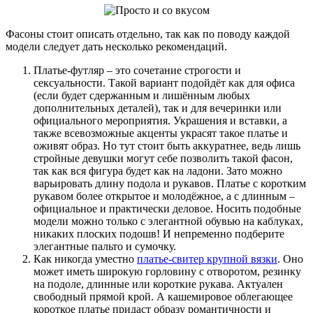
Фасоны стоит описать отдельно, так как по поводу каждой
модели следует дать несколько рекомендаций.
Платье-футляр – это сочетание строгости и
сексуальности. Такой вариант подойдёт как для офиса
(если будет сдержанным и лишённым любых
дополнительных деталей), так и для вечеринки или
официального мероприятия. Украшения и вставки, а
также всевозможные акценты украсят такое платье и
оживят образ. Но тут стоит быть аккуратнее, ведь лишь
стройные девушки могут себе позволить такой фасон,
так как вся фигура будет как на ладони. Зато можно
варьировать длину подола и рукавов. Платье с коротким
рукавом более открытое и молодёжное, а с длинным –
официальное и практически деловое. Носить подобные
модели можно только с элегантной обувью на каблуках,
никаких плоских подошв! И непременно подберите
элегантные пальто и сумочку.
Как никогда уместно
платье-свитер крупной вязки
. Оно
может иметь широкую горловину с отворотом, резинку
на подоле, длинные или короткие рукава. Актуален
свободный прямой крой. А кашемировое облегающее
короткое платье придаст образу романтичности и