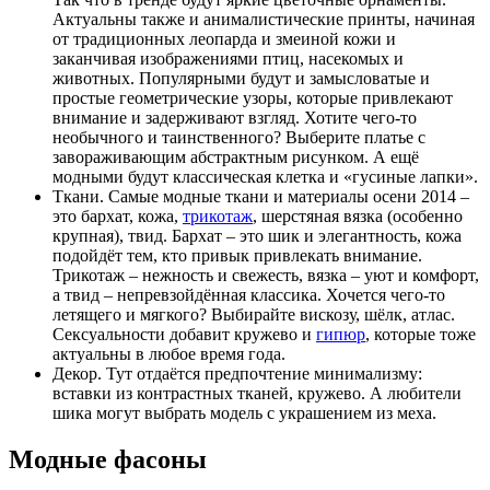
Актуальны также и анималистические принты, начиная
от традиционных леопарда и змеиной кожи и
заканчивая изображениями птиц, насекомых и
животных. Популярными будут и замысловатые и
простые геометрические узоры, которые привлекают
внимание и задерживают взгляд. Хотите чего-то
необычного и таинственного? Выберите платье с
завораживающим абстрактным рисунком. А ещё
модными будут классическая клетка и «гусиные лапки».
Ткани. Самые модные ткани и материалы осени 2014 –
это бархат, кожа,
трикотаж
, шерстяная вязка (особенно
крупная), твид. Бархат – это шик и элегантность, кожа
подойдёт тем, кто привык привлекать внимание.
Трикотаж – нежность и свежесть, вязка – уют и комфорт,
а твид – непревзойдённая классика. Хочется чего-то
летящего и мягкого? Выбирайте вискозу, шёлк, атлас.
Сексуальности добавит кружево и
гипюр
, которые тоже
актуальны в любое время года.
Декор. Тут отдаётся предпочтение минимализму:
вставки из контрастных тканей, кружево. А любители
шика могут выбрать модель с украшением из меха.
Модные фасоны