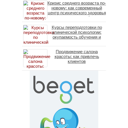
Кризис среднего возраста по-
новому: как современный
центр психического здоровья
помогает пересобрать
личность без таблеток
Курсы переподготовки по
(методы ДПДГ и КПТ)
клинической психологии:
окупаемость обучения и
средние зарплаты
специалистов в 2026 году
Продвижение салона
красоты: как привлечь
клиентов