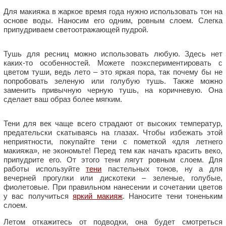
Для макияжа в жаркое время года нужно использовать тон на
основе воды. Наносим его одним, ровным слоем. Слегка
припудриваем светоотражающей пудрой.
Тушь для ресниц можно использовать любую. Здесь нет
каких-то особенностей. Можете поэкспериментировать с
цветом туши, ведь лето – это яркая пора, так почему бы не
попробовать зеленую или голубую тушь. Также можно
заменить привычную черную тушь, на коричневую. Она
сделает ваш образ более мягким.
Тени для век чаще всего страдают от высоких температур,
предательски скатываясь на глазах. Чтобы избежать этой
неприятности, покупайте тени с пометкой «для летнего
макияжа», не экономьте! Перед тем как начать красить веко,
припудрите его. От этого тени лягут ровным слоем. Для
работы используйте
тени
пастельных тонов, ну а для
вечерней прогулки или дискотеки – зеленые, голубые,
фиолетовые. При правильном нанесении и сочетании цветов
у вас получиться
яркий макияж
. Наносите тени тоненьким
слоем.
Летом откажитесь от подводки, она будет смотреться