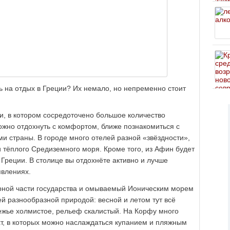
ть на отдых в Греции? Их немало, но непременно стоит
и, в котором сосредоточено большое количество
ожно отдохнуть с комфортом, ближе познакомиться с
ми страны. В городе много отелей разной «звёздности»,
 тёплого Средиземного моря. Кроме того, из Афин будет
к Греции. В столице вы отдохнёте активно и лучше
явлениях.
рной части государства и омываемый Ионическим морем
ей разнообразной природой: весной и летом тут всё
режье холмистое, рельеф скалистый. На Корфу много
хт, в которых можно наслаждаться купанием и пляжным