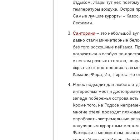
отдыхом. Жары тут нет, поэтом
температуры воздуха. Остров п
Самые лучшие курорты – Кавос,
Лефкими.
Санторини
– это небольшой вулк
давно стали миниатюрные бело
без того роскошные пейзажи. П
погрузиться в особую по-арист
с песком разных оттенков, поп
скрытые от посторонних глаз ме
Камари, Фира, Ия, Пиргос. Но о
Родос подходит для любого отды
интересных мест и достопримеча
западе побережья острова есть
Кроме того, на Родосе непреме
многие отели проводят пляжные
опробовать экстремальные разв
популярным курортным местам 
Фалираки с множеством ночных
спорта Ялиссос и Иксия, Линдос