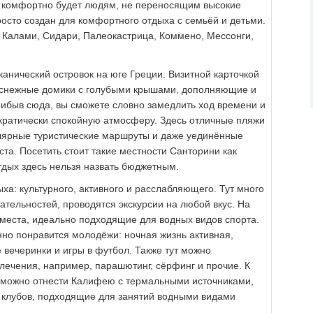
у комфортно будет людям, не переносящим высокие
росто создан для комфортного отдыха с семьёй и детьми.
 Калами, Сидари, Палеокастрица, Коммено, Мессонги,
анический островок на юге Греции. Визитной карточкой
снежные домики с голубыми крышами, дополняющие и
рибыв сюда, вы сможете словно замедлить ход времени и
ократически спокойную атмосферу. Здесь отличные пляжи
улярные туристические маршруты и даже уединённые
ста. Посетить стоит такие местности Санторини как
тдых здесь нельзя назвать бюджетным.
ха: культурного, активного и расслабляющего. Тут много
тельностей, проводятся экскурсии на любой вкус. На
 места, идеально подходящие для водных видов спорта.
нно понравится молодёжи: ночная жизнь активная,
 вечеринки и игры в футбол. Также тут можно
лечения, например, парашютинг, сёрфинг и прочие. К
можно отнести Калифею с термальными источниками,
 клубов, подходящие для занятий водными видами
.