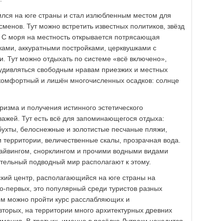
жился на юге страны и стал излюбленным местом для
сменов. Тут можно встретить известных политиков, звёзд
 С моря на местность открывается потрясающая
ами, аккуратными постройками, церквушками с
. Тут можно отдыхать по системе «всё включено»,
удивляться свободным нравам приезжих и местных
 комфортный и лишён многочисленных осадков: солнце
ризма и получения истинного эстетического
зажей. Тут есть всё для запоминающегося отдыха:
бухты, белоснежные и золотистые песчаные пляжи,
и территории, величественные скалы, прозрачная вода.
айвингом, снорклингом и прочими водными видами
ительный подводный мир располагают к этому.
ский центр, располагающийся на юге страны на
о-первых, это популярный среди туристов разных
ром можно пройти курс расслабляющих и
вторых, на территории много архитектурных древних