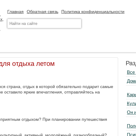
Главная
Обратная связь
Политика конфиденциальности
для отдыха летом
Раз
Все
Дом
ся страна, отдых в которой обязательно подарит самые
е оставило яркие впечатления, отправляйтесь на
Кар
Кул
Он 
ет приятным отдыхом? При планировании путешествия
Пол
Пси
 культурный, активный, молодёжный, разнообразный?