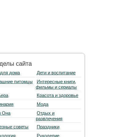
делы сайта
 для дома
Дети и воспитание
ашние питомцы
Интересные книги,
фильмы и сериалы
ьера
Красота и здоровье
инария
Мода
и Она
Отдых и
развлечения
езные советы
Праздники
хология
Рукоделие