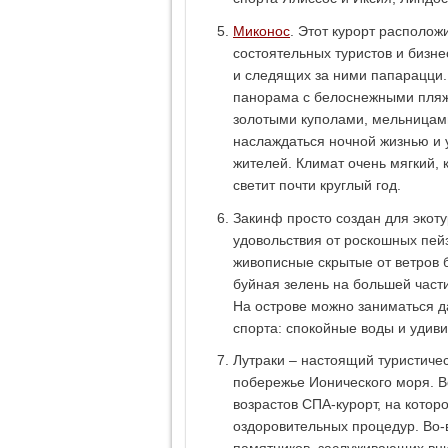
Миконос
. Этот курорт располо
состоятельных туристов и бизне
и следящих за ними папарацци.
панорама с белоснежными пляж
золотыми куполами, мельницами
наслаждаться ночной жизнью и 
жителей. Климат очень мягкий,
светит почти круглый год.
Закинф просто создан для экоту
удовольствия от роскошных пей
живописные скрытые от ветров 
буйная зелень на большей част
На острове можно заниматься д
спорта: спокойные воды и удив
Лутраки – настоящий туристиче
побережье Ионического моря. В
возрастов СПА-курорт, на кото
оздоровительных процедур. Во-