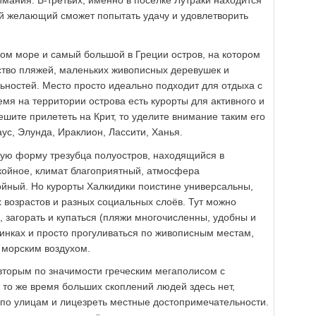
мания. В-третьих, именно в посёлке Лутраки находится
ой желающий сможет попытать удачу и удовлетворить
ом море и самый большой в Греции остров, на котором
тво пляжей, маленьких живописных деревушек и
ностей. Место просто идеально подходит для отдыха с
ремя на территории острова есть курорты для активного и
шите прилететь на Крит, то уделите внимание таким его
ус, Элунда, Ираклион, Лассити, Ханья.
ую форму трезубца полуостров, находящийся в
койное, климат благоприятный, атмосфера
йный. Но курорты Халкидики поистине универсальны,
х возрастов и разных социальных слоёв. Тут можно
 загорать и купаться (пляжи многочисленны, удобны и
ринках и просто прогуливаться по живописным местам,
 морским воздухом.
 вторым по значимости греческим мегаполисом с
 то же время больших скоплений людей здесь нет,
 по улицам и лицезреть местные достопримечательности.