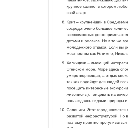
памятников, заслуживающих вни
крупное казино, в котором люб
свой азарт.
Крит – крупнейший в Средиземн
сосредоточено большое количес
всевозможных достопримечатель
детьми и релакса. Но в то же в
молодёжного отдыха. Если вы ре
местностям как Ретимно, Никола
Халкидики – имеющий интересн
Эгейском море. Море здесь спо
умиротворяющая, а отдых споко
так как подойдут для людей все
посещать интересные экскурсии,
живописны), танцевать на вече
наслаждаясь видами природы и
Салоники. Этот город является
развитой инфраструктурой. Но в
поэтому приятно прогуливаться