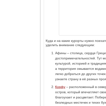
Куда и на какие курорты нужно поеха
уделить внимание следующим:
Афины – столица, сердце Греци
достопримечательностей. Тут м
культурой, историей и традиция
а территория омывается водами
легко добраться до других точе
узнаете страну в её разных про
Корфу
– расположенный в севе
остров, который впечатляет сво
благоухает и расцветает. Побе
безлюдных местечек и тихих бу