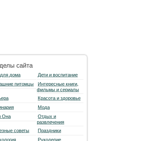
делы сайта
 для дома
Дети и воспитание
ашние питомцы
Интересные книги,
фильмы и сериалы
ьера
Красота и здоровье
инария
Мода
и Она
Отдых и
развлечения
езные советы
Праздники
хология
Рукоделие