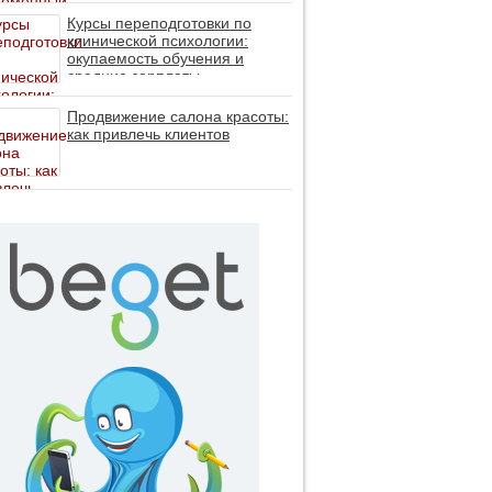
личность без таблеток (методы
ДПДГ и КПТ)
Курсы переподготовки по
клинической психологии:
окупаемость обучения и
средние зарплаты
специалистов в 2026 году
Продвижение салона красоты:
как привлечь клиентов