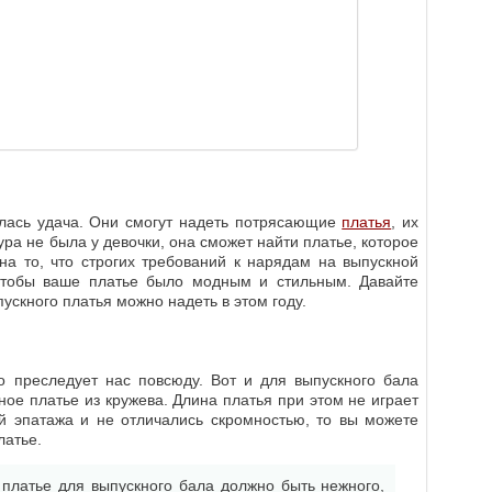
лась удача. Они смогут надеть потрясающие
платья
, их
ра не была у девочки, она сможет найти платье, которое
на то, что строгих требований к нарядам на выпускной
 чтобы ваше платье было модным и стильным. Давайте
ускного платья можно надеть в этом году.
о преследует нас повсюду. Вот и для выпускного бала
ое платье из кружева. Длина платья при этом не играет
й эпатажа и не отличались скромностью, то вы можете
латье.
 платье для выпускного бала должно быть нежного,