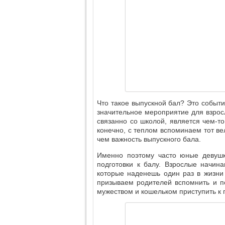
Что такое выпускной бал? Это событ
значительное мероприятие для взросл
связанно со школой, является чем-т
конечно, с теплом вспоминаем тот в
чем важность выпускного бала.
Именно поэтому часто юные девушк
подготовки к балу. Взрослые начина
которые наденешь один раз в жизни 
призываем родителей вспомнить и по
мужеством и кошельком приступить к 