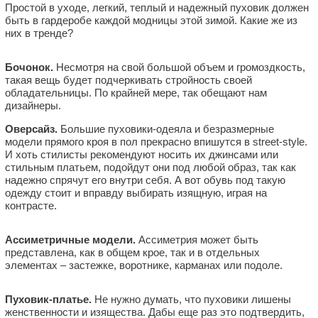
Простой в уходе, легкий, теплый и надежный пуховик должен
быть в гардеробе каждой модницы этой зимой. Какие же из
них в тренде?
Бочонок.
Несмотря на свой большой объем и громоздкость,
такая вещь будет подчеркивать стройность своей
обладательницы. По крайней мере, так обещают нам
дизайнеры.
Оверсайз.
Большие пуховики-одеяла и безразмерные
модели прямого кроя в пол прекрасно впишутся в street-style.
И хоть стилисты рекомендуют носить их джинсами или
стильным платьем, подойдут они под любой образ, так как
надежно спрячут его внутри себя. А вот обувь под такую
одежду стоит и вправду выбирать изящную, играя на
контрасте.
Ассиметричные модели.
Ассиметрия может быть
представлена, как в общем крое, так и в отдельных
элементах ‒ застежке, воротнике, карманах или подоле.
Пуховик-платье.
Не нужно думать, что пуховики лишены
женственности и изящества. Дабы еще раз это подтвердить,