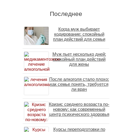
Последнее
Когда муж выбирает
кодирование: спокойный
план действий для семьи
Муж пьет несколько дней:
спокойный план действий
для жены
После алкоголя стало плохо:
как семье понять, требуется
ли врач
Кризис среднего возраста по-
новому: как современный
центр психического здоровья
помогает пересобрать
личность без таблеток
Курсы переподготовки по
(методы ДПДГ и КПТ)