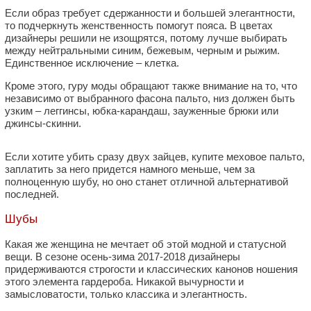
Если образ требует сдержанности и большей элегантности,
то подчеркнуть женственность помогут пояса. В цветах
дизайнеры решили не изощрятся, потому лучше выбирать
между нейтральными синим, бежевым, черным и рыжим.
Единственное исключение – клетка.
Кроме этого, гуру моды обращают также внимание на то, что
независимо от выбранного фасона пальто, низ должен быть
узким – леггинсы, юбка-карандаш, зауженные брюки или
джинсы-скинни.
Если хотите убить сразу двух зайцев, купите меховое пальто,
заплатить за него придется намного меньше, чем за
полноценную шубу, но оно станет отличной альтернативой
последней.
Шубы
Какая же женщина не мечтает об этой модной и статусной
вещи. В сезоне осень-зима 2017-2018 дизайнеры
придерживаются строгости и классических канонов ношения
этого элемента гардероба. Никакой вычурности и
замысловатости, только классика и элегантность.