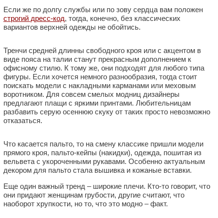
Если же по долгу службы или по зову сердца вам положен
строгий дресс-код
, тогда, конечно, без классических
вариантов верхней одежды не обойтись.
Тренчи средней длинны свободного кроя или с акцентом в
виде пояса на талии станут прекрасным дополнением к
офисному стилю. К тому же, они подходят для любого типа
фигуры. Если хочется немного разнообразия, тогда стоит
поискать модели с накладными карманами или меховым
воротником. Для совсем смелых модниц дизайнеры
предлагают плащи с яркими принтами. Любительницам
разбавить серую осеннюю скуку от таких просто невозможно
отказаться.
Что касается пальто, то на смену классике пришли модели
прямого кроя, пальто-кейпы (накидки), одежда, пошитая из
вельвета с укороченными рукавами. Особенно актуальным
декором для пальто стала вышивка и кожаные вставки.
Еще один важный тренд – широкие плечи. Кто-то говорит, что
они придают женщинам грубости, другие считают, что
наоборот хрупкости, но то, что это модно – факт.