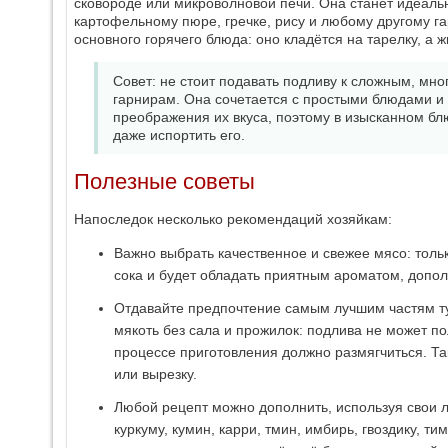
сковороде или микроволновой печи. Она станет идеаль
картофельному пюре, гречке, рису и любому другому га
основного горячего блюда: оно кладётся на тарелку, а 
Совет: не стоит подавать подливу к сложным, мн
гарнирам. Она сочетается с простыми блюдами и
преображения их вкуса, поэтому в изысканном бл
даже испортить его.
Полезные советы
Напоследок несколько рекомендаций хозяйкам:
Важно выбрать качественное и свежее мясо: толь
сока и будет обладать приятным ароматом, допо
Отдавайте предпочтение самым лучшим частям т
мякоть без сала и прожилок: подлива не может п
процессе приготовления должно размягчиться. Так
или вырезку.
Любой рецепт можно дополнить, используя свои 
куркуму, кумин, карри, тмин, имбирь, гвоздику, т