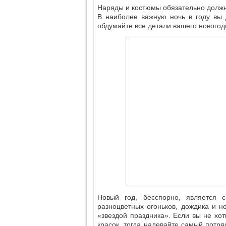
Наряды и костюмы обязательно должны
В наиболее важную ночь в году вы 
обдумайте все детали вашего новогод
Новый год, бесспорно, является
разноцветных огоньков, дождика и н
«звездой праздника». Если вы не хо
красок, тогда надевайте самый потр