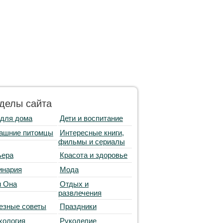
делы сайта
 для дома
Дети и воспитание
ашние питомцы
Интересные книги,
фильмы и сериалы
ьера
Красота и здоровье
инария
Мода
и Она
Отдых и
развлечения
езные советы
Праздники
хология
Рукоделие