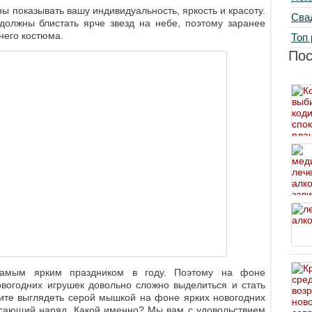
 показывать вашу индивидуальность, яркость и красоту.
Сва
должны блистать ярче звезд на небе, поэтому заранее
него костюма.
Топ 
По
 самым ярким праздником в году. Поэтому на фоне
овогодних игрушек довольно сложно выделиться и стать
тите выглядеть серой мышкой на фоне ярких новогодних
ясающий наряд. Какой именно? Мы вам с удовольствием