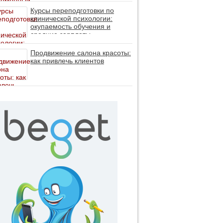
личность без таблеток (методы
ДПДГ и КПТ)
Курсы переподготовки по
клинической психологии:
окупаемость обучения и
средние зарплаты
специалистов в 2026 году
Продвижение салона красоты:
как привлечь клиентов