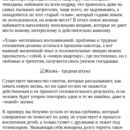
чемоданы, набиваем их всем подряд, что хранилось даже на
самых пыльных антресолях, чаще всего, не задумываясь, а
понадобится ли этот старый «хлам», который годами никем
не использовался, на новом месте? В итоге новое жилище
набивается наполовину ненужными вещами, которые не дают
место новому, интересному и действительно важному.
«Хлам» негативных воспоминаний, проблемы и трудные
отношения должны остаться в прошлом навсегда, а вот
важный жизненный опыт и положительные эмоции можно
прихватить с собой, в «новую квартиру», где постепенно, но с
любовью и трепетом, получится свить уютное гнездышко.
Существует множество советов, которые рассказывают, как
начать новую жизнь, но ни один из них не окажется
действенным и не принесет положительного результата, если
человек будет упорно повторять одни и те же ошибки, даже в
«новой» жизни.
К примеру, вы безумно устали от мужа-грубияна, который
совершенно не помогает по дому, не учувствует в процессе
воспитания детей, а только гуляет с дружками и лежит под
телевизором. Уважающая себя женщина долго терпеть такое