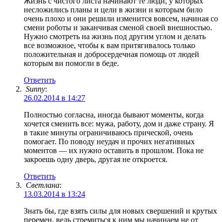
Жизнь с чистого листа начинают те люди, у которых
несложились планы и цели в жизни и которым било
очень плохо и они решили изменится вовсем, начиная со
смени роботы и заканчивая сменой своей внешностью.
Нужно смотреть на жизнь под другим углом и делать
все возможное, чтобы к вам притягивалось только
положительная и добросердечная помощь от людей
которым ви помогли в беде.
Ответить
Sunny
:
26.02.2014 в 14:27
Полностью согласна, иногда бывают моменты, когда
хочется сменить все: мужа, работу, дом и даже страну. Я
в такие минуты ограничиваюсь прической, очень
помогает. По поводу неудач и прочих негативных
моментов — их нужно оставить в прошлом. Пока не
закроешь одну дверь, другая не откроется.
Ответить
Светлана
:
13.03.2014 в 13:24
Знать бы, где взять силы для новых свершений и крутых
перемен, ведь стремиться к ним мы начинаем не от