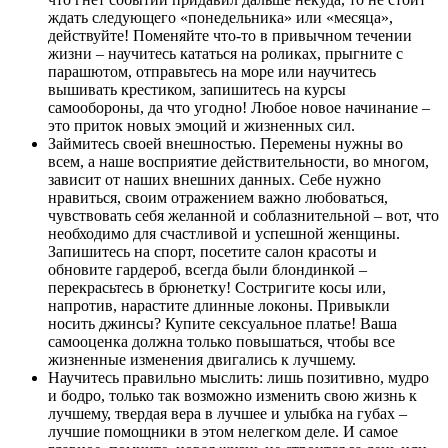
ждать следующего «понедельника» или «месяца»,
действуйте! Поменяйте что-то в привычном течении
жизни – научитесь кататься на роликах, прыгните с
парашютом, отправьтесь на море или научитесь
вышивать крестиком, запишитесь на курсы
самообороны, да что угодно! Любое новое начинание –
это приток новых эмоций и жизненных сил.
Займитесь своей внешностью. Перемены нужны во
всем, а наше восприятие действительности, во многом,
зависит от наших внешних данных. Себе нужно
нравиться, своим отражением важно любоваться,
чувствовать себя желанной и соблазнительной – вот, что
необходимо для счастливой и успешной женщины.
Запишитесь на спорт, посетите салон красоты и
обновите гардероб, всегда были блондинкой –
перекрасьтесь в брюнетку! Состригите косы или,
напротив, нарастите длинные локоны. Привыкли
носить джинсы? Купите сексуальное платье! Ваша
самооценка должна только повышаться, чтобы все
жизненные изменения двигались к лучшему.
Научитесь правильно мыслить: лишь позитивно, мудро
и бодро, только так возможно изменить свою жизнь к
лучшему, твердая вера в лучшее и улыбка на губах –
лучшие помощники в этом нелегком деле. И самое