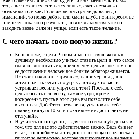
Как только вы лично сами будете готовы меняться, только
тогда все появится, останется лишь сделать несколько
основных толчков. Если же вы внутри не доросли до
изменений, то новая работа или смена клуба по интересам не
принесет никакого результата, новые знакомства можно
заводить везде, даже на улице, если есть такое желание.
С чего начать свою новую жизнь?
Конечно же, с цели. Чтобы изменить свою жизнь к
лучшему, необходимо учиться ставить цели и, что самое
главное, достигать их, причем, чем цель выше, тем при
ее достижении человек все больше облагораживается.
Не стоит начинать с трудного, например, вы давно
хотели начать бегать по утрам, потому что вас не
устраивает вес или упругость тела? Поставьте себе
целью бегать всю весну, каждое утро, кроме
воскресенья, пусть в этот день вы позволите себе
выспаться. Добейтесь результата, установите себе
планку, скинуть 10 кг, и пока вы ее не достигнете, не
отступайте.
Научитесь не отступать, а для этого нужно убедиться в
том, что для вас это действительно важно. Ведь бывает
и так, что проблемы и трудности поглощают человека в
глубокую депрессию, которая уничтожает все желание