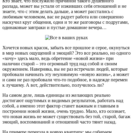
Кто знает, что послужило причиной такого душевного
разлада, может вы устали от изживших себя отношений и не
знаете, что с этим делать дальше, а может расстались с
любимым человеком, вас не радует работа или совершенно
наскучил круг общения, одни и те же разговоры с подругами,
одинаковые завтраки и пустые домашние вечера…
Хочется новых красок, забыть все прошлое и серое, окунуться
в мир новых ощущений и эмоций? Это все реально, но одного
«хочу» здесь мало, ведь обретение «новой жизни» при
наличии старой – это огромный труд над собой и своим
окружением. Наверняка, вы не раз встречали людей, которые
пробовали начинать эту неуловимую «новую жизнь», а может
и сами не раз пробовали что-то подобное, в надежде перемен
к лучшему. А вот, действительно, получилось ли?
На самом деле, лишь единицы из желающих реально
достигают ощутимых и видимых результатов, работать над
собой, а именно этот фактор станет важным и главным в
построении новой жизни, очень трудно. Мало, кто осознает,
что новая жизнь не может существовать без той, старой, багаж
эмоций, воспоминаний и отношений часто тянет назад.
На примере переезда в новую квартиру: мы собираем