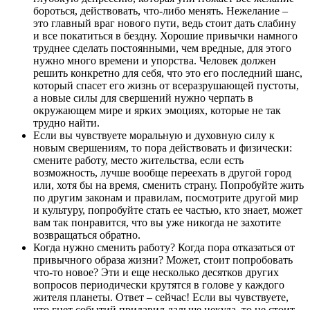
бороться, действовать, что-либо менять. Нежелание –
это главный враг нового пути, ведь стоит дать слабину
и все покатиться в бездну. Хорошие привычки намного
труднее сделать постоянными, чем вредные, для этого
нужно много времени и упорства. Человек должен
решить конкретно для себя, что это его последний шанс,
который спасет его жизнь от всеразрушающей пустоты,
а новые силы для свершений нужно черпать в
окружающем мире и ярких эмоциях, которые не так
трудно найти.
Если вы чувствуете моральную и духовную силу к
новым свершениям, то пора действовать и физически:
смените работу, место жительства, если есть
возможность, лучше вообще переехать в другой город
или, хотя бы на время, сменить страну. Попробуйте жить
по другим законам и правилам, посмотрите другой мир
и культуру, попробуйте стать ее частью, кто знает, может
вам так понравится, что вы уже никогда не захотите
возвращаться обратно.
Когда нужно сменить работу? Когда пора отказаться от
привычного образа жизни? Может, стоит попробовать
что-то новое? Эти и еще несколько десятков других
вопросов периодически крутятся в голове у каждого
жителя планеты. Ответ – сейчас! Если вы чувствуете,
что гнет событий придавил дальше некуда, то не стоит