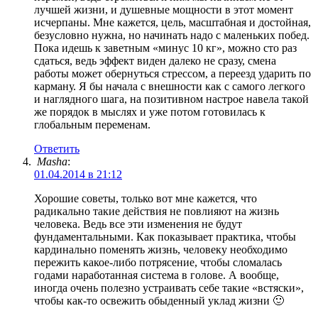
лучшей жизни, и душевные мощности в этот момент
исчерпаны. Мне кажется, цель, масштабная и достойная,
безусловно нужна, но начинать надо с маленьких побед.
Пока идешь к заветным «минус 10 кг», можно сто раз
сдаться, ведь эффект виден далеко не сразу, смена
работы может обернуться стрессом, а переезд ударить по
карману. Я бы начала с внешности как с самого легкого
и наглядного шага, на позитивном настрое навела такой
же порядок в мыслях и уже потом готовилась к
глобальным переменам.
Ответить
Masha
:
01.04.2014 в 21:12
Хорошие советы, только вот мне кажется, что
радикально такие действия не повлияют на жизнь
человека. Ведь все эти изменения не будут
фундаментальными. Как показывает практика, чтобы
кардинально поменять жизнь, человеку необходимо
пережить какое-либо потрясение, чтобы сломалась
годами наработанная система в голове. А вообще,
иногда очень полезно устраивать себе такие «встяски»,
чтобы как-то освежить обыденный уклад жизни 🙂