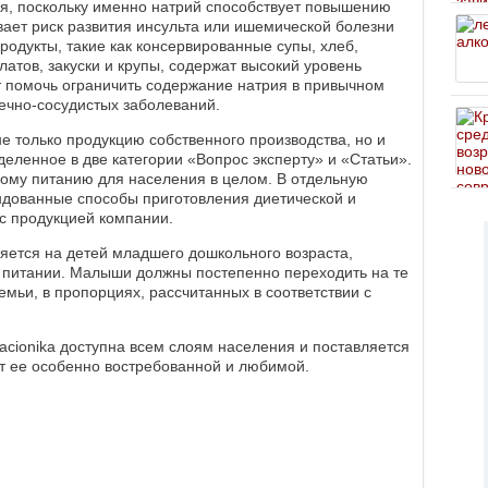
ая, поскольку именно натрий способствует повышению
вает риск развития инсульта или ишемической болезни
одукты, такие как консервированные супы, хлеб,
атов, закуски и крупы, содержат высокий уровень
ет помочь ограничить содержание натрия в привычном
дечно-сосудистых заболеваний.
е только продукцию собственного производства, но и
еленное в две категории «Вопрос эксперту» и «Статьи».
вому питанию для населения в целом. В отдельную
дованные способы приготовления диетической и
с продукцией компании.
няется на детей младшего дошкольного возраста,
в питании. Малыши должны постепенно переходить на те
емьи, в пропорциях, рассчитанных в соответствии с
cionika доступна всем слоям населения и поставляется
ет ее особенно востребованной и любимой.