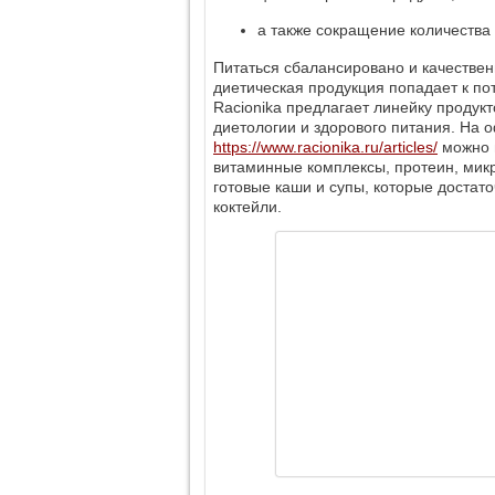
а также сокращение количества
Питаться сбалансировано и качественн
диетическая продукция попадает к по
Racionika предлагает линейку продук
диетологии и здорового питания. На
https://www.racionika.ru/articles/
можно н
витаминные комплексы, протеин, мик
готовые каши и супы, которые достато
коктейли.