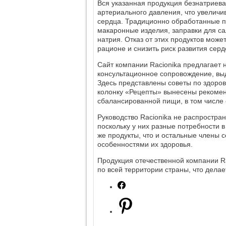
Вся указанная продукция безнатриев
артериального давления, что увеличи
сердца. Традиционно обработанные пр
макаронные изделия, заправки для сал
натрия. Отказ от этих продуктов мож
рационе и снизить риск развития сер
Сайт компании Racionika предлагает н
консультационное сопровождение, выд
Здесь представлены советы по здоро
колонку «Рецепты» вынесены рекомен
сбалансированной пищи, в том числе 
Руководство Racionika не распростра
поскольку у них разные потребности 
же продукты, что и остальные члены с
особенностями их здоровья.
Продукция отечественной компании Ra
по всей территории страны, что дела