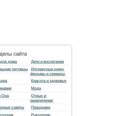
делы сайта
 для дома
Дети и воспитание
ашние питомцы
Интересные книги,
фильмы и сериалы
ьера
Красота и здоровье
инария
Мода
и Она
Отдых и
развлечения
езные советы
Праздники
хология
Рукоделие