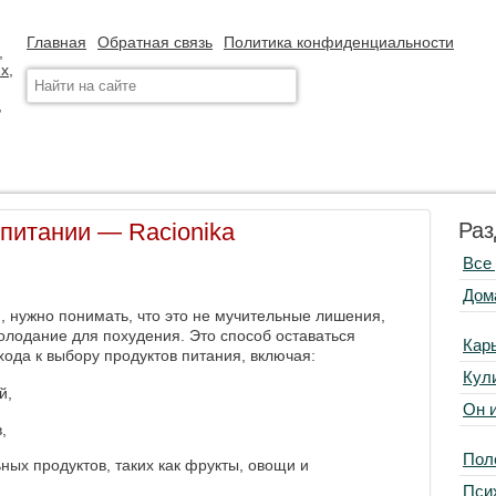
Главная
Обратная связь
Политика конфиденциальности
 питании — Racionika
Раз
Все
Дом
, нужно понимать, что это не мучительные лишения,
олодание для похудения. Это способ оставаться
Кар
ода к выбору продуктов питания, включая:
Кул
й,
Он 
,
Пол
ых продуктов, таких как фрукты, овощи и
Пси