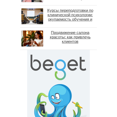
помогает пересобрать
личность без таблеток
Курсы переподготовки по
(методы ДПДГ и КПТ)
клинической психологии:
окупаемость обучения и
средние зарплаты
специалистов в 2026 году
Продвижение салона
красоты: как привлечь
клиентов