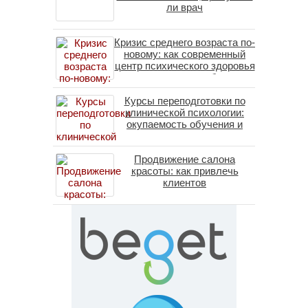
ли врач
Кризис среднего возраста по-
новому: как современный
центр психического здоровья
помогает пересобрать
личность без таблеток
Курсы переподготовки по
(методы ДПДГ и КПТ)
клинической психологии:
окупаемость обучения и
средние зарплаты
специалистов в 2026 году
Продвижение салона
красоты: как привлечь
клиентов