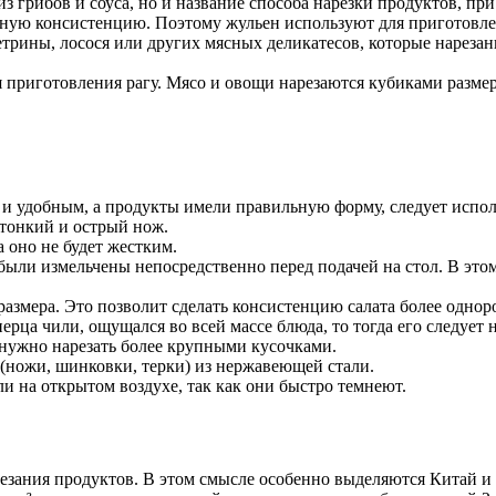
из грибов и соуса, но и название способа нарезки продуктов, п
жную консистенцию. Поэтому жульен используют для приготовле
сетрины, лосося или других мясных деликатесов, которые нареза
ля приготовления рагу. Мясо и овощи нарезаются кубиками разме
 и удобным, а продукты имели правильную форму, следует испол
 тонкий и острый нож.
а оно не будет жестким.
были измельчены непосредственно перед подачей на стол. В этом
 размера. Это позволит сделать консистенцию салата более однор
ерца чили, ощущался во всей массе блюда, то тогда его следует
 нужно нарезать более крупными кусочками.
(ножи, шинковки, терки) из нержавеющей стали.
и на открытом воздухе, так как они быстро темнеют.
зания продуктов. В этом смысле особенно выделяются Китай и 