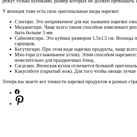
режут только кубиками, размер которых не должен превышать 1
У японцев тоже есть свои оригинальные виды нарезки:
Сэнгири. Это непривычное для нас название нарезки озна
Мидзингири. Чаще всего таким способом измельчают репч
быть больше 5 мм.
Сайномэгири. Это кубики размером 1,5х1,5 см. Японцы п
гарниров.
Когутигири. При этом виде нарезки продукты, чаще всего
Мэн-тори (сглаживание углов). Этим способом нарезаются
нежелательно для праздничных блюд.
Сасагаки. Японская кухня отличается большой оригиналь
Какусиботе (скрытый нож). Для того чтобы овощи лучше в
Теперь вы знаете все тонкости нарезки продуктов в разных ст