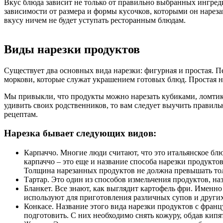
Вкус блюда зависит не только от правильно выбранных ингреди
зависимости от размера и формы кусочков, которыми он нареза
вкусу ничем не будет уступать ресторанным блюдам.
Виды нарезки продуктов
Существует два основных вида нарезки: фигурная и простая. П
моркови, которые служат украшением готовых блюд. Простая н
Мы привыкли, что продукты можно нарезать кубиками, ломтика
удивить своих родственников, то вам следует выучить правиль
рецептам.
Нарезка бывает следующих видов:
Карпаччо. Многие люди считают, что это итальянское б
карпаччо – это еще и название способа нарезки продукто
Толщина нарезанных продуктов не должна превышать то
Тартар. Это один из способов измельчения продуктов, на
Бланкет. Все знают, как выглядит картофель фри. Именн
используют для приготовления различных супов и други
Конкасе. Название этого вида нарезки продуктов с фран
подготовить. С них необходимо снять кожуру, обдав кипя