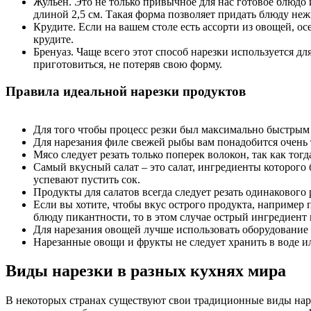
Жульен. Это не только привычное для нас готовое блюдо 
длиной 2,5 см. Такая форма позволяет придать блюду не
Крудите. Если на вашем столе есть ассорти из овощей, о
крудите.
Бренуаз. Чаще всего этот способ нарезки используется д
приготовиться, не потеряв свою форму.
Правила идеальной нарезки продуктов
Для того чтобы процесс резки был максимально быстрым
Для нарезания филе свежей рыбы вам понадобится очень
Мясо следует резать только поперек волокон, так как тогд
Самый вкусный салат – это салат, ингредиенты которого 
успевают пустить сок.
Продукты для салатов всегда следует резать одинакового
Если вы хотите, чтобы вкус острого продукта, например п
блюду пикантности, то в этом случае острый ингредиент
Для нарезания овощей лучше использовать оборудование 
Нарезанные овощи и фрукты не следует хранить в воде ил
Виды нарезки в разных кухнях мира
В некоторых странах существуют свои традиционные виды наре