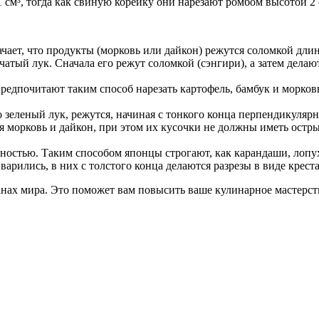
 см³, тогда как свиную корейку они нарезают ромбом высотой 2 
чает, что продукты (морковь или дайкон) режутся соломкой длин
атый лук. Сначала его режут соломкой (сэнгири), а затем делаю
редпочитают таким способ нарезать картофель, бамбук и морковь
 зеленый лук, режутся, начиная с тонкого конца перпендикуляр
 морковь и дайкон, при этом их кусочки не должны иметь острые
ностью. Таким способом японцы строгают, как карандаши, лопух
арились, в них с толстого конца делаются разрезы в виде креста
ранах мира. Это поможет вам повысить ваше кулинарное мастерс