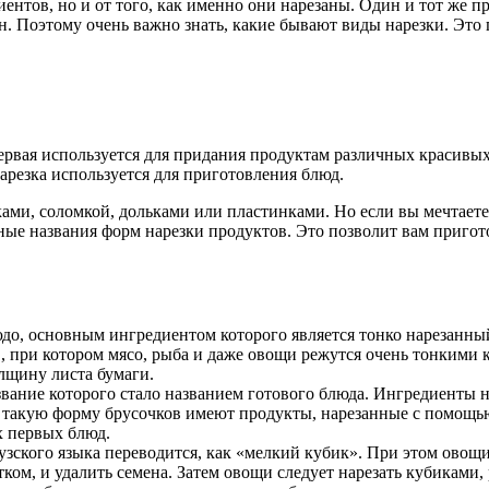
ентов, но и от того, как именно они нарезаны. Один и тот же п
н. Поэтому очень важно знать, какие бывают виды нарезки. Это
ервая используется для придания продуктам различных красивых
арезка используется для приготовления блюд.
ми, соломкой, дольками или пластинками. Но если вы мечтаете 
ные названия форм нарезки продуктов. Это позволит вам пригот
людо, основным ингредиентом которого является тонко нарезан
в, при котором мясо, рыба и даже овощи режутся очень тонкими 
лщину листа бумаги.
звание которого стало названием готового блюда. Ингредиенты 
о такую форму брусочков имеют продукты, нарезанные с помощь
х первых блюд.
цузского языка переводится, как «мелкий кубик». При этом овощ
тком, и удалить семена. Затем овощи следует нарезать кубиками,