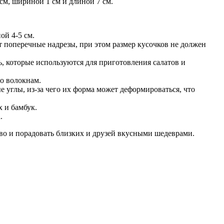
см, шириной 1 см и длиной 7 см.
ой 4-5 см.
т поперечные надрезы, при этом размер кусочков не должен
, которые используются для приготовления салатов и
но волокнам.
 углы, из-за чего их форма может деформироваться, что
 и бамбук.
.
тво и порадовать близких и друзей вкусными шедеврами.