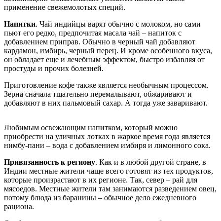
применение свежемолотых специй.
Напитки
. Чай индийцы варят обычно с молоком, но сами
пьют его редко, предпочитая масала чай – напиток с
добавлением приправ. Обычно в черный чай добавляют
кардамон, имбирь, черный перец. И кроме особенного вкуса,
он обладает еще и лечебным эффектом, быстро избавляя от
простуды и прочих болезней.
Приготовление кофе также является необычным процессом.
Зерна сначала тщательно перемалывают, обжаривают и
добавляют в них пальмовый сахар. А тогда уже заваривают.
Любимым освежающим напитком, который можно
приобрести на уличных лотках в жаркое время года является
нимбу-пани – вода с добавлением имбиря и лимонного сока.
Привязанность к региону
. Как и в любой другой стране, в
Индии местные жители чаще всего готовят из тех продуктов,
которые произрастают в их регионе. Так, север – рай для
мясоедов. Местные жители там занимаются разведением овец,
потому блюда из баранины – обычное дело ежедневного
рациона.