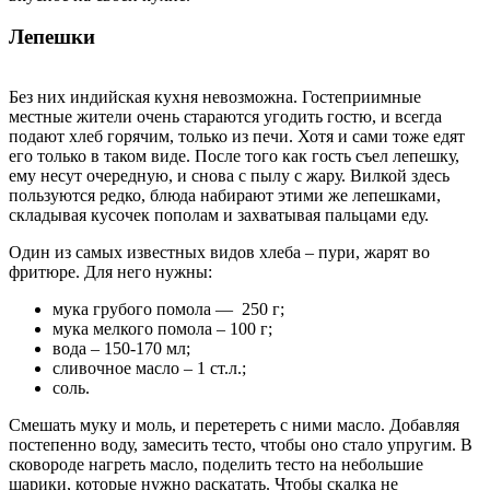
Лепешки
Без них индийская кухня невозможна. Гостеприимные
местные жители очень стараются угодить гостю, и всегда
подают хлеб горячим, только из печи. Хотя и сами тоже едят
его только в таком виде. После того как гость съел лепешку,
ему несут очередную, и снова с пылу с жару. Вилкой здесь
пользуются редко, блюда набирают этими же лепешками,
складывая кусочек пополам и захватывая пальцами еду.
Один из самых известных видов хлеба – пури, жарят во
фритюре. Для него нужны:
мука грубого помола — 250 г;
мука мелкого помола – 100 г;
вода – 150-170 мл;
сливочное масло – 1 ст.л.;
соль.
Смешать муку и моль, и перетереть с ними масло. Добавляя
постепенно воду, замесить тесто, чтобы оно стало упругим. В
сковороде нагреть масло, поделить тесто на небольшие
шарики, которые нужно раскатать. Чтобы скалка не