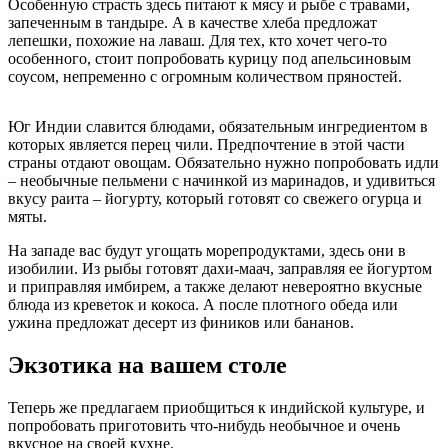
Особенную страсть здесь питают к мясу и рыбе с травами,
запеченным в тандыре. А в качестве хлеба предложат
лепешки, похожие на лаваш. Для тех, кто хочет чего-то
особенного, стоит попробовать курицу под апельсиновым
соусом, непременно с огромным количеством пряностей.
Юг Индии славится блюдами, обязательным ингредиентом в
которых является перец чили. Предпочтение в этой части
страны отдают овощам. Обязательно нужно попробовать идли
– необычные пельмени с начинкой из маринадов, и удивиться
вкусу раита – йогурту, который готовят со свежего огурца и
мяты.
На западе вас будут угощать морепродуктами, здесь они в
изобилии. Из рыбы готовят дахи-маач, заправляя ее йогуртом
и приправляя имбирем, а также делают невероятно вкусные
блюда из креветок и кокоса. А после плотного обеда или
ужина предложат десерт из фиников или бананов.
Экзотика на вашем столе
Теперь же предлагаем приобщиться к индийской культуре, и
попробовать приготовить что-нибудь необычное и очень
вкусное на своей кухне.