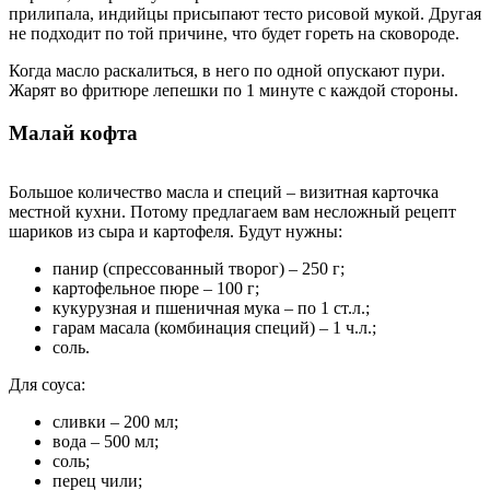
прилипала, индийцы присыпают тесто рисовой мукой. Другая
не подходит по той причине, что будет гореть на сковороде.
Когда масло раскалиться, в него по одной опускают пури.
Жарят во фритюре лепешки по 1 минуте с каждой стороны.
Малай кофта
Большое количество масла и специй – визитная карточка
местной кухни. Потому предлагаем вам несложный рецепт
шариков из сыра и картофеля. Будут нужны:
панир (спрессованный творог) – 250 г;
картофельное пюре – 100 г;
кукурузная и пшеничная мука – по 1 ст.л.;
гарам масала (комбинация специй) – 1 ч.л.;
соль.
Для соуса:
сливки – 200 мл;
вода ‒ 500 мл;
соль;
перец чили;