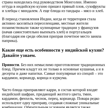
страна находилась под руководством Монголии. Именно
оттуда в индийскую кухню пришел пряный плов, сухофрукты
и хлебцы с миндалем. А еще блюда из тандыра – мясо и хлеб.
В период становления Индии, когда ее территория стала
активно заселяться переселенцами, местные жители
позаимствовали также кулинарные традиции у французов
(начав самостоятельно выпекать хлеб) и португальцев
(благодаря им среди обилия приправ почетное место заняла
паприка).
Какие еще есть особенности у индийской кухни?
Давайте узнаем.
Пряности
. Без них немыслимо приготовление традиционных
блюд. Причем кладут их не только в основные кушанья, а и в
десерты и даже напитки. Самые популярные из специй – это
кардамон, кориандр, корица и куркума.
Часто блюда приправляют карри, в состав которой входят
индийский шафран, придающий желтого цвета, тмин,
кардамон, фенхель, чеснок, перец, кориандр. Повара редко
используют одну приправу, создавая сложные уникальные
комбинации. Обязательным условием является также