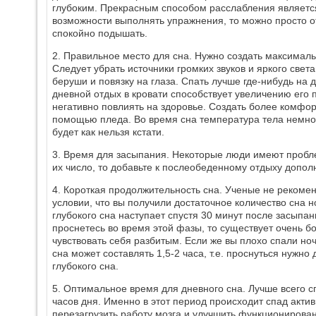
глубоким. Прекрасным способом расслабления является 
возможности выполнять упражнения, то можно просто от
спокойно подышать.
2. Правильное место для сна. Нужно создать максимал
Следует убрать источники громких звуков и яркого свет
беруши и повязку на глаза. Спать лучше где-нибудь на д
дневной отдых в кровати способствует увеличению его 
негативно повлиять на здоровье. Создать более комфор
помощью пледа. Во время сна температура тела немно
будет как нельзя кстати.
3. Время для засыпания. Некоторые люди имеют пробле
их число, то добавьте к послеобеденному отдыху допол
4. Короткая продолжительность сна. Ученые не рекоме
условии, что вы получили достаточное количество сна н
глубокого сна наступает спустя 30 минут после засыпан
проснетесь во время этой фазы, то существует очень бо
чувствовать себя разбитым. Если же вы плохо спали но
сна может составлять 1,5-2 часа, т.е. проснуться нуж
глубокого сна.
5. Оптимальное время для дневного сна. Лучше всего с
часов дня. Именно в этот период происходит спад акти
перезагрузить работу мозга и улучшить функционирован