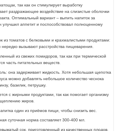
атощак, так как он стимулирует выработку
вает раздражающее воздействие на слизистые оболочки
ракта. Оптимальный вариант – выпить напиток за
он улучшил аппетит и поспособствовал полноценному
к из томатов с белковыми и крахмалистыми продуктами:
и нередко вызывают расстройства пищеварения.
ленный из свежих помидоров, так как при термической
ся часть питательных веществ.
соль: она задерживает жидкость. Хотя небольшая щепотка
вкуса можно добавлять небольшое количество чеснока
нзу, базилик, петрушку.
тся с жирными продуктами, так как помогает организму
асщеплению жиров.
апитка один из приёмов пищи, чтобы снизить вес.
ная суточная норма составляет 300-400 мл.
выжатый сок, приготовленный из качественных плодов,