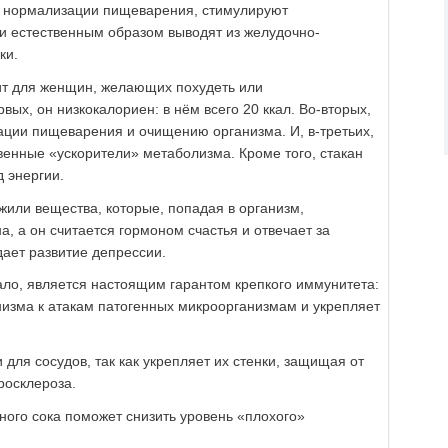
 нормализации пищеварения, стимулируют
 и естественным образом выводят из желудочно-
ки.
ит для женщин, желающих похудеть или
х, он низкокалориен: в нём всего 20 ккал. Во-вторых,
ации пищеварения и очищению организма. И, в-третьих,
венные «ускорители» метаболизма. Кроме того, стакан
д энергии.
жили вещества, которые, попадая в организм,
а, а он считается гормоном счастья и отвечает за
дает развитие депрессии.
ало, является настоящим гарантом крепкого иммунитета:
низма к атакам патогенных микроорганизмам и укрепляет
.
 для сосудов, так как укрепляет их стенки, защищая от
росклероза.
ного сока поможет снизить уровень «плохого»