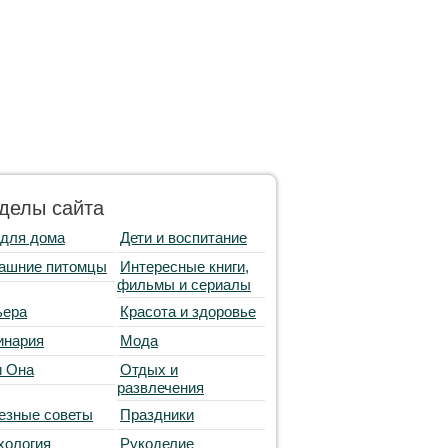
делы сайта
 для дома
Дети и воспитание
ашние питомцы
Интересные книги,
фильмы и сериалы
ьера
Красота и здоровье
инария
Мода
и Она
Отдых и
развлечения
езные советы
Праздники
хология
Рукоделие