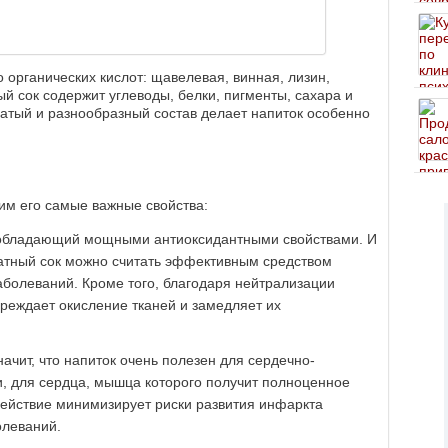
 органических кислот: щавелевая, винная, лизин,
й сок содержит углеводы, белки, пигменты, сахара и
атый и разнообразный состав делает напиток особенно
им его самые важные свойства:
, обладающий мощными антиоксидантными свойствами. И
атный сок можно считать эффективным средством
аболеваний. Кроме того, благодаря нейтрализации
реждает окисление тканей и замедляет их
начит, что напиток очень полезен для сердечно-
и, для сердца, мышца которого получит полноценное
здействие минимизирует риски развития инфаркта
олеваний.