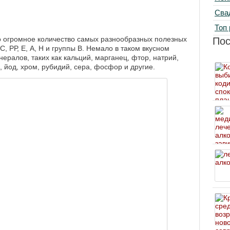
Сва
Топ 
то огромное количество самых разнообразных полезных
По
, РР, Е, А, Н и группы В. Немало в таком вкусном
ералов, таких как кальций, марганец, фтор, натрий,
, йод, хром, рубидий, сера, фосфор и другие.