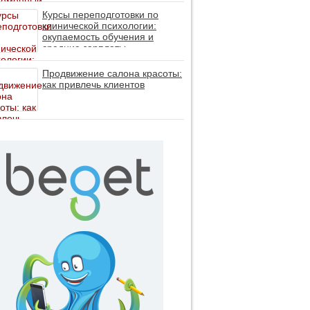
личность без таблеток (методы
ДПДГ и КПТ)
Курсы переподготовки по
клинической психологии:
окупаемость обучения и
средние зарплаты
специалистов в 2026 году
Продвижение салона красоты:
как привлечь клиентов