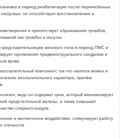
рганизма в период реабилитации после перенесённых
нагрузках: он способствует восстановлению и
роветворения и препятствует образованию тромбов,
еваний как тромбоз и инсульт.
 представительницам женского пола в период ПМС и
изирует проявления предменструального синдрома и
сов крови.
воспалительный компонент, так что напиток можно и
болезнях воспалительного характера, причём
в.
полезен, ведь он содержит цинк, который минимизирует
ний предстательной железы, а также повышает
ачество сперматозоидов.
гонное и желчегонное воздействия, стимулирует работу
ю отёчности.