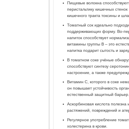
Пищевые волокна способствуют
перистальтику кишечных стенок
кишечного тракта токсины и шла
Томатный сок идеально подход
поддерживающих форму. Во-первы
напиток способствует нормализ
витамины группы В – это естест
напитка подарит сытость и заря
В томатном соке учёные обнару
способствуют синтезу серотонин
настроение, а также предупреж
Витамин С, которого в соке нем
он повышает устойчивость орга
естественный защитный барьер
Аскорбиновая кислота полезна и
растяжений, повреждений и ате
Регулярное употребление томат
холестерина в крови.