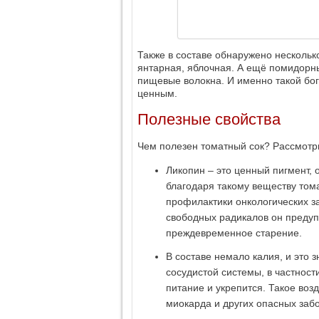
Также в составе обнаружено несколько
янтарная, яблочная. А ещё помидорны
пищевые волокна. И именно такой бог
ценным.
Полезные свойства
Чем полезен томатный сок? Рассмотр
Ликопин – это ценный пигмент
благодаря такому веществу том
профилактики онкологических з
свободных радикалов он предуп
преждевременное старение.
В составе немало калия, и это з
сосудистой системы, в частност
питание и укрепится. Такое во
миокарда и других опасных заб