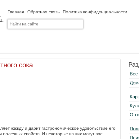
Главная
Обратная связь
Политика конфиденциальности
тного сока
Раз
Все
Дом
Кар
Кул
Он 
оляет жажду и дарит гастрономическое удовольствие его
Пол
 полезных свойств. И некоторые из них могут вас
Пси