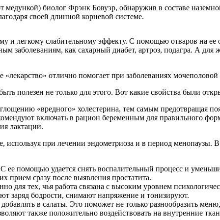
т медункой) биолог Фрэнк Бовуэр, обнаружив в составе наземно
лагодаря своей длинной корневой системе.
му и легкому слабительному эффекту. С помощью отваров на ее
зным заболеваниям, как сахарный диабет, артроз, подагра. А дл
е «лекарство» отлично помогает при заболеваниях мочеполовой
быть полезен не только для этого. Вот какие свойства были откр
глощению «вредного» холестерина, тем самым предотвращая поя
комендуют включать в рацион беременным для правильного фор
ия лактации.
е, используя при лечении эндометриоза и в период менопаузы. 
С ее помощью удается снять воспалительный процесс и уменьшит
их прием сразу после выявления простатита.
но для тех, чья работа связана с высоким уровнем психологич
ают заряд бодрости, снимают напряжение и тонизируют.
бавлять в салаты. Это поможет не только разнообразить меню,
зволяют также положительно воздействовать на внутренние ткан