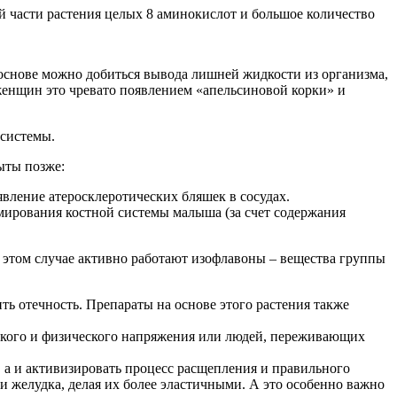
й части растения целых 8 аминокислот и большое количество
 основе можно добиться вывода лишней жидкости из организма,
я женщин это чревато появлением «апельсиновой корки» и
 системы.
ыты позже:
вление атеросклеротических бляшек в сосудах.
мирования костной системы малыша (за счет содержания
В этом случае активно работают изофлавоны – вещества группы
ь отечность. Препараты на основе этого растения также
еского и физического напряжения или людей, переживающих
 а и активизировать процесс расщепления и правильного
и желудка, делая их более эластичными. А это особенно важно