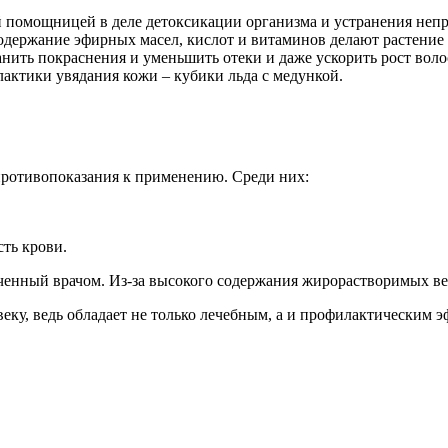
помощницей в деле детоксикации организма и устранения непри
одержание эфирных масел, кислот и витаминов делают растение 
ить покраснения и уменьшить отеки и даже ускорить рост воло
ктики увядания кожи – кубики льда с медункой.
 противопоказания к применению. Среди них:
ть крови.
аченный врачом. Из-за высокого содержания жирорастворимых ве
еку, ведь обладает не только лечебным, а и профилактическим э