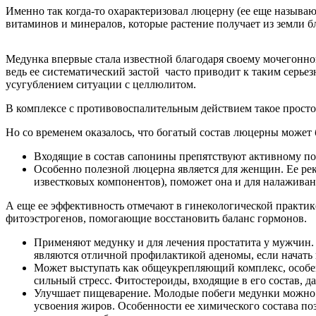
Именно так когда-то охарактеризовал люцерну (ее еще называю
витаминов и минералов, которые растение получает из земли б
Медунка впервые стала известной благодаря своему мочегонно
ведь ее систематический застой часто приводит к таким серье
усугублением ситуации с целлюлитом.
В комплексе с противовоспалительным действием такое просто
Но со временем оказалось, что богатый состав люцерны может 
Входящие в состав сапонины препятствуют активному по
Особенно полезной люцерна является для женщин. Ее ре
известковых компонентов), поможет она и для налаживан
А еще ее эффективность отмечают в гинекологической практик
фитоэстрогенов, помогающие восстановить баланс гормонов.
Применяют медунку и для лечения простатита у мужчин. 
являются отличной профилактикой аденомы, если начать 
Может выступать как общеукрепляющий комплекс, особен
сильный стресс. Фитостероиды, входящие в его состав, д
Улучшает пищеварение. Молодые побеги медунки можно до
усвоения жиров. Особенности ее химического состава по