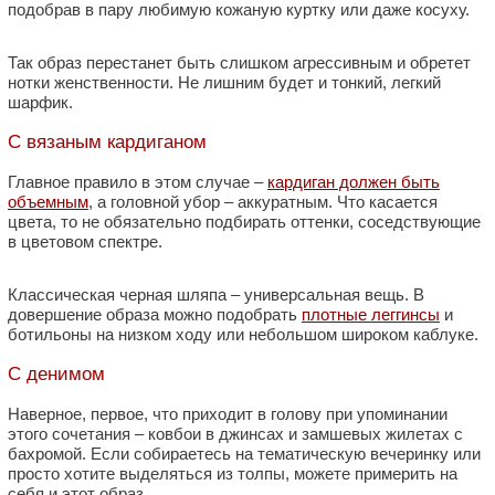
подобрав в пару любимую кожаную куртку или даже косуху.
Так образ перестанет быть слишком агрессивным и обретет
нотки женственности. Не лишним будет и тонкий, легкий
шарфик.
С вязаным кардиганом
Главное правило в этом случае –
кардиган должен быть
объемным
, а головной убор – аккуратным. Что касается
цвета, то не обязательно подбирать оттенки, соседствующие
в цветовом спектре.
Классическая черная шляпа – универсальная вещь. В
довершение образа можно подобрать
плотные леггинсы
и
ботильоны на низком ходу или небольшом широком каблуке.
С денимом
Наверное, первое, что приходит в голову при упоминании
этого сочетания – ковбои в джинсах и замшевых жилетах с
бахромой. Если собираетесь на тематическую вечеринку или
просто хотите выделяться из толпы, можете примерить на
себя и этот образ.