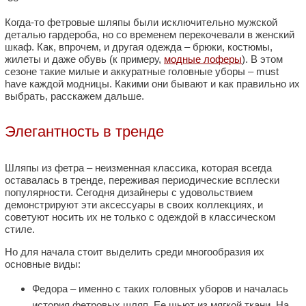
Когда-то фетровые шляпы были исключительно мужской
деталью гардероба, но со временем перекочевали в женский
шкаф. Как, впрочем, и другая одежда – брюки, костюмы,
жилеты и даже обувь (к примеру,
модные лоферы
). В этом
сезоне такие милые и аккуратные головные уборы – must
have каждой модницы. Какими они бывают и как правильно их
выбрать, расскажем дальше.
Элегантность в тренде
Шляпы из фетра – неизменная классика, которая всегда
оставалась в тренде, переживая периодические всплески
популярности. Сегодня дизайнеры с удовольствием
демонстрируют эти аксессуары в своих коллекциях, и
советуют носить их не только с одеждой в классическом
стиле.
Но для начала стоит выделить среди многообразия их
основные виды:
Федора – именно с таких головных уборов и началась
история фетровых шляп. Ее шьют из мягкой ткани. На