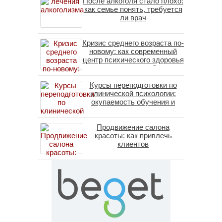
После алкоголя стало плохо:
как семье понять, требуется
ли врач
Кризис среднего возраста по-
новому: как современный
центр психического здоровья
помогает пересобрать
личность без таблеток
Курсы переподготовки по
(методы ДПДГ и КПТ)
клинической психологии:
окупаемость обучения и
средние зарплаты
специалистов в 2026 году
Продвижение салона
красоты: как привлечь
клиентов