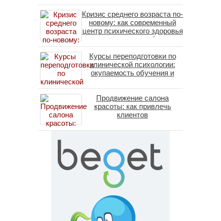
Кризис среднего возраста по-
новому: как современный
центр психического здоровья
помогает пересобрать
личность без таблеток
Курсы переподготовки по
(методы ДПДГ и КПТ)
клинической психологии:
окупаемость обучения и
средние зарплаты
специалистов в 2026 году
Продвижение салона
красоты: как привлечь
клиентов