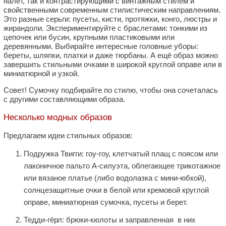
налёт, так и контрастирующими с винтажным стилем и
свойственными современным стилистическим направлениям.
Это разные серьги: пусеты, кисти, протяжки, конго, люстры и
жирандоли. Экспериментируйте с браслетами: тонкими из
цепочек или бусин, крупными пластиковыми или
деревянными. Выбирайте интересные головные уборы:
береты, шляпки, платки и даже тюрбаны. А ещё образ можно
завершить стильными очками в широкой круглой оправе или в
миниатюрной и узкой.
Совет! Сумочку подбирайте по стилю, чтобы она сочеталась
с другими составляющими образа.
Несколько модных образов
Предлагаем идеи стильных образов:
Подружка Твигги: гоу-гоу, клетчатый плащ с поясом или
лаконичное пальто А-силуэта, облегающее трикотажное
или вязаное платье (либо водолазка с мини-юбкой),
солнцезащитные очки в белой или кремовой круглой
оправе, миниатюрная сумочка, пусеты и берет.
Тедди-гёрл: брюки-кюлоты и заправленная в них