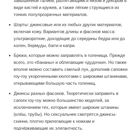
завышенной талией, разлетающимся низом и декором в
виде кистей и кружев, а также лёгкие струящиеся из
тонких полупрозрачных материалов.
Шорты: джинсовые или из любых других материалов,
включая кожу. Вариантов длины и фасонов масса:
ультракороткие, доходящие до середины бедра или до
колен, бермуды, багги и капри.
Брюки, которые можно заправлять в голенища. Прежде
всего, это «бананы» и облегающие «дудочки». Но также
вполне можно составить смелый лук, дополнив сапожки
гоу-гоу укороченными кюлотами с широкими штанинами,
открывающими большую часть голенищ.
Джинсы разных фасонов. Теоретически заправить в
сапоги гоу-гоу можно большинство моделей, за
исключением тех, которые имеют широкие штанины
(клёш, трубы). Но сексуальнее смотрятся джинсы-
скинни, плотно прилегающие к ножкам и
подчёркивающие их элегантность.