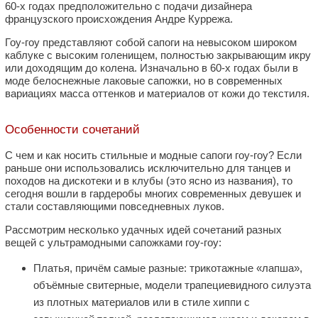
60-х годах предположительно с подачи дизайнера
французского происхождения Андре Куррежа.
Гоу-гоу представляют собой сапоги на невысоком широком
каблуке с высоким голенищем, полностью закрывающим икру
или доходящим до колена. Изначально в 60-х годах были в
моде белоснежные лаковые сапожки, но в современных
вариациях масса оттенков и материалов от кожи до текстиля.
Особенности сочетаний
С чем и как носить стильные и модные сапоги гоу-гоу? Если
раньше они использовались исключительно для танцев и
походов на дискотеки и в клубы (это ясно из названия), то
сегодня вошли в гардеробы многих современных девушек и
стали составляющими повседневных луков.
Рассмотрим несколько удачных идей сочетаний разных
вещей с ультрамодными сапожками гоу-гоу:
Платья, причём самые разные: трикотажные «лапша»,
объёмные свитерные, модели трапециевидного силуэта
из плотных материалов или в стиле хиппи с