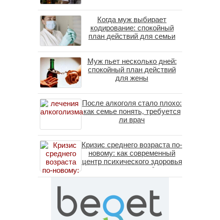
Когда муж выбирает
кодирование: спокойный
план действий для семьи
Муж пьет несколько дней:
спокойный план действий
для жены
После алкоголя стало плохо:
как семье понять, требуется
ли врач
Кризис среднего возраста по-
новому: как современный
центр психического здоровья
помогает пересобрать
личность без таблеток
(методы ДПДГ и КПТ)