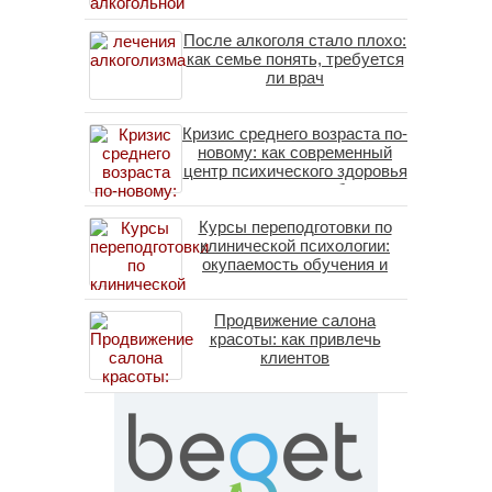
После алкоголя стало плохо:
как семье понять, требуется
ли врач
Кризис среднего возраста по-
новому: как современный
центр психического здоровья
помогает пересобрать
личность без таблеток
Курсы переподготовки по
(методы ДПДГ и КПТ)
клинической психологии:
окупаемость обучения и
средние зарплаты
специалистов в 2026 году
Продвижение салона
красоты: как привлечь
клиентов