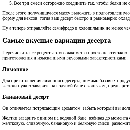
Все три смеси осторожно соединить так, чтобы белки не 
После этого получившуюся массу выложить в подготовленную 
форму для кексов, тогда ваш десерт быстро и равномерно охла
Ну а теперь отправляйте семифредо в холодильник не менее че
Самые вкусные вариации десерта
Перечислить все рецепты этого лакомства просто невозможно
приготовления и изысканными вкусовыми характеристиками.
Лимонное
Для приготовления лимонного десерта, помимо базовых продук
желтки нужно заварить на водяной бане с коньяком, предварит
Банановый десерт
Он отличается потрясающим ароматом, забыть который вы долго
Желтки заварить с вином на водяной бане, взбивая до момента
желтковую, сливочную, банановую и белковую смеси, разложит