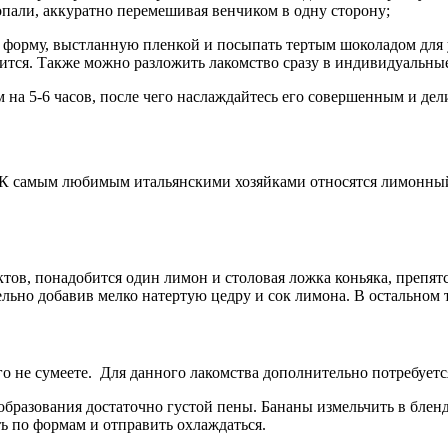
опали, аккуратно перемешивая венчиком в одну сторону;
форму, выстланную пленкой и посыпать тертым шоколадом для 
дится. Также можно разложить лакомство сразу в индивидуальны
м на 5-6 часов, после чего наслаждайтесь его совершенным и де
. К самым любимым итальянскими хозяйками относятся лимонны
тов, понадобится один лимон и столовая ложка коньяка, препят
ельно добавив мелко натертую цедру и сок лимона. В остальном 
 не сумеете. Для данного лакомства дополнительно потребуется
 образования достаточно густой пены. Бананы измельчить в бле
ь по формам и отправить охлаждаться.