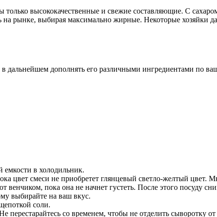
ы только высококачественные и свежие составляющие. С сахаром
ть на рынке, выбирая максимально жирные. Некоторые хозяйки д
и в дальнейшем дополнять его различными ингредиентами по ваш
й емкости в холодильник.
ока цвет смеси не приобретет глянцевый светло-желтый цвет. М
 венчиком, пока она не начнет густеть. После этого посуду сни
му выбирайте на ваш вкус.
щепоткой соли.
Не перестарайтесь со временем, чтобы не отделить сыворотку от