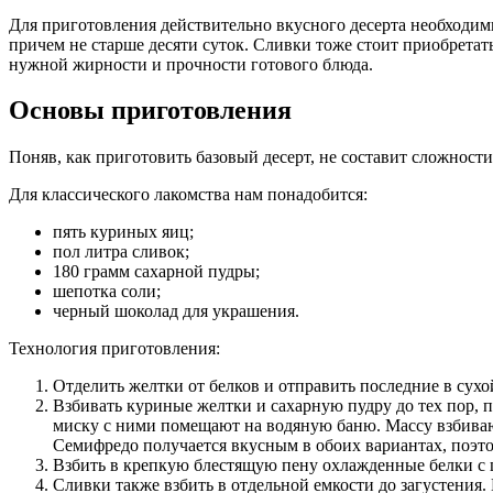
Для приготовления действительно вкусного десерта необходим
причем не старше десяти суток. Сливки тоже стоит приобрета
нужной жирности и прочности готового блюда.
Основы приготовления
Поняв, как приготовить базовый десерт, не составит сложност
Для классического лакомства нам понадобится:
пять куриных яиц;
пол литра сливок;
180 грамм сахарной пудры;
шепотка соли;
черный шоколад для украшения.
Технология приготовления:
Отделить желтки от белков и отправить последние в сухо
Взбивать куриные желтки и сахарную пудру до тех пор, п
миску с ними помещают на водяную баню. Массу взбивают
Семифредо получается вкусным в обоих вариантах, поэто
Взбить в крепкую блестящую пену охлажденные белки с 
Сливки также взбить в отдельной емкости до загустения. 