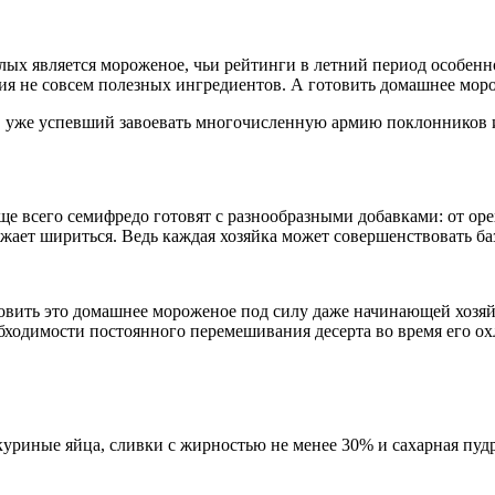
лых является мороженое, чьи рейтинги в летний период особенн
вия не совсем полезных ингредиентов. А готовить домашнее мор
, уже успевший завоевать многочисленную армию поклонников и
е всего семифредо готовят с разнообразными добавками: от орех
жает шириться. Ведь каждая хозяйка может совершенствовать ба
овить это домашнее мороженое под силу даже начинающей хозяй
бходимости постоянного перемешивания десерта во время его ох
уриные яйца, сливки с жирностью не менее 30% и сахарная пудр