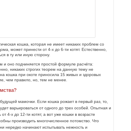
тическая кошка, которая не имеет никаких проблем со
ма, может принести от 4-х до 6-ти котят. Естественно,
ся в ту или иную сторону.
м и оно подчиняется простой формуле расчёта:
енно, никаких строгих теорем на данную тему не
дна кошка при окоте приносила 15 живых и здоровых
ие, чем правило, но, тем не менее.
омства?
 будущей мамочки. Если кошка рожает в первый раз, то,
будет варьироваться от одного до трех особей. Опытная и
от 4-х до 12-ти котят, а вот уже кошки в возрасте
особны производить многочисленное потомство. Что
они нередко начинают испытывать нежность и