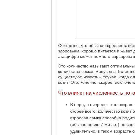
Считается, что обычная среднестатис
здоровьем, хорошо питается и живет до
эта цифра может немного варьировать
Это количество называют оптимальны
количество сосков минус два. Естеств
существуют, известны случаи, когда о
котят! Это, конечно, скорее, исключен
Что влияет на численность пот
В первую очередь – это возраст
скорее всего, количество котят 
взрослая самка способна родить 
(обычно после 7-ми лет) не сп
удивительно, в таком возрасте 