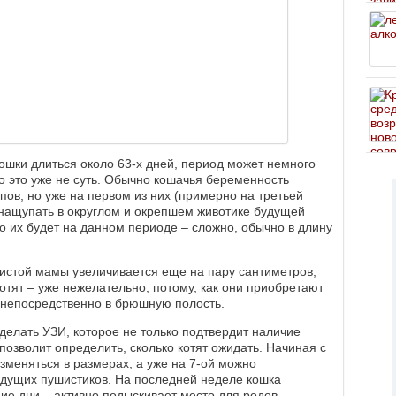
шки длиться около 63-х дней, период может немного
но это уже не суть. Обычно кошачья беременность
пов, но уже на первом из них (примерно на третьей
 нащупать в округлом и окрепшем животике будущей
ко их будет на данном периоде – сложно, обычно в длину
истой мамы увеличивается еще на пару сантиметров,
отят – уже нежелательно, потому, как они приобретают
непосредственно в брюшную полость.
 сделать УЗИ, которое не только подтвердит наличие
позволит определить, сколько котят ожидать. Начиная с
зменяться в размерах, а уже на 7-ой можно
удущих пушистиков. На последней неделе кошка
ие дни – активно подыскивает место для родов.