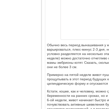
Обычно весь период вынашивания у ко
варьироваться, плюс-минус 2-3 дня, 
условно разделяется на несколько эта
неделе) можно достаточно отчетливо
мамы эмбрионы котят. Сказать, сколь
они не более 3 см.
Примерно на пятой неделе живот пуш
прощупывать в этот период будущих к
цилиндрическую форму и опускаются 
Кстати, кошке, как и человеку, можно
беременности на ранних сроках, но и 
6-ой недели, живот начинает быстро и
почувствовать активные шевеления б
становится малоактивной, а в последн