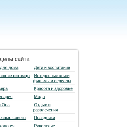
делы сайта
 для дома
Дети и воспитание
ашние питомцы
Интересные книги,
фильмы и сериалы
ьера
Красота и здоровье
инария
Мода
и Она
Отдых и
развлечения
езные советы
Праздники
хология
Рукоделие