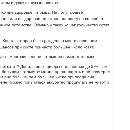
тятам и даже их «усыновляют».
остояние здоровья питомца. Не получающее
нное или нездоровое животное попросту не способно
нное потомство. Обычно у таких кошек количество котят
ь. Кошка, которая была рождена в многочисленном
шансов при окоте принести большее число котят.
дить многочисленное потомство намного меньше.
ущих котят? Достоверные цифры с точностью до 99% вам
 о большом потомстве можно предполагать и по размерам
ем оно больше, тем большее число приплода она
еделе) можно попытаться аккуратно прощупать ее живот и