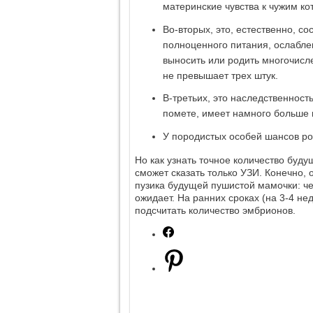
материнские чувства к чужим ко
Во-вторых, это, естественно, с
полноценного питания, ослабле
выносить или родить многочисле
не превышает трех штук.
В-третьих, это наследственност
помете, имеет намного больше 
У породистых особей шансов ро
Но как узнать точное количество буд
сможет сказать только УЗИ. Конечно,
пузика будущей пушистой мамочки: ч
ожидает. На ранних сроках (на 3-4 н
подсчитать количество эмбрионов.