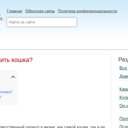
Главная
Обратная связь
Политика конфиденциальности
дить кошка?
Раз
Все
Дом
Кар
 кошка?
Кул
?
Он 
Пол
Пси
ветственный период в жизни, как самой кошки, так и ее