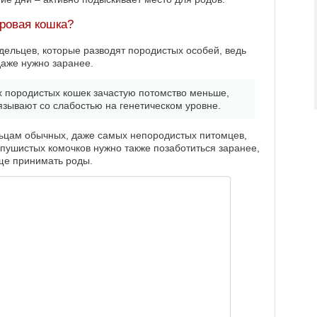
оровая кошка?
адельцев, которые разводят породистых особей, ведь
даже нужно заранее.
х породистых кошек зачастую потомство меньше,
язывают со слабостью на генетическом уровне.
ельцам обычных, даже самых непородистых питомцев,
пушистых комочков нужно также позаботиться заранее,
още принимать роды.