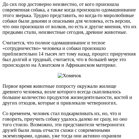
До сих пор достоверно неизвестно, от кого произошла
современная собака, а также когда произошло одомашнивание
этого зверька. Трудно представить, но когда-то миролюбивые
собаки были дикими и опасными для человека, есть версии,
что они произошли от волков, но есть и другие мнения, что их
предками стали, неизвестные сегодня, древние животные.
Считается, что полное одомашнивание и тесное
«сотрудничество» человека и собаки произошло
приблизительно 14 тысяч лет тому назад, процесс приручения
был долгий и трудный, считается, что в большей мере это
происходило на Азиатском и Африканском материке.
Первое время животные попросту окружали жилище
древнего человека, возле которого всегда скапливалось
большое количество продуктов жизнедеятельности, костей и
других отходов, которые и привлекали четвероногих.
Со временем, человек стал подкармливать их, но, что и
говорить, приучить собаку удалось далеко не сразу, но оно
того стоило. Возможно, эти представители четвероногих
друзей были лишь отчасти схожи с современными
экземплярами, однако, уже тогда они активно охраняли