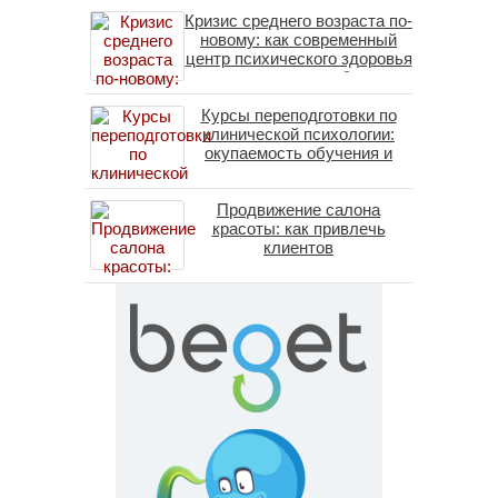
Кризис среднего возраста по-
новому: как современный
центр психического здоровья
помогает пересобрать
личность без таблеток
Курсы переподготовки по
(методы ДПДГ и КПТ)
клинической психологии:
окупаемость обучения и
средние зарплаты
специалистов в 2026 году
Продвижение салона
красоты: как привлечь
клиентов