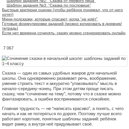
Шаблон задания №2: “Сказка от первого лица”
Шаблон задания №3: “Сказка по пословице”
Быстрые критерии оценки (чтобы ребёнок понимал, что от него
хотят)
Мини-подсказки, которые спасают, когда “не идёт”
Готовые формулировки заданий (можно копировать в дневник/
тетрадь)
Если нет времени сочинять: сказку можно сгенерировать онлайн
7 067
Сказка — один из самых удобных жанров для начальной
школы. Она одновременно развивает речь, воображение,
умение строить текст и аккуратно “упаковывать” мысль в
начало–середину–конец. При этом детям проще писать
сказку, чем “сочинение на тему”, потому что в сказке можно
фантазировать, а ошибки воспринимаются спокойнее.
Главная трудность — не “написать красиво”, а понять, с чего
начать и как не потеряться по дороге. Поэтому лучше всего
работают короткие, понятные шаблоны заданий: ребёнок
видит рамку, а внутри неё придумывает своё.