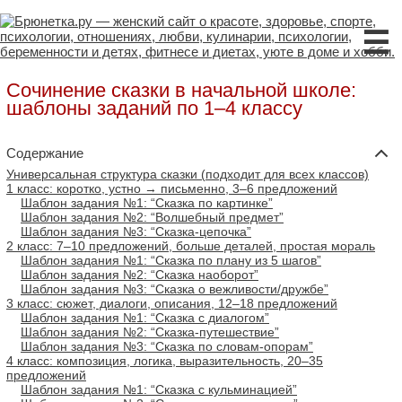
☰
Сочинение сказки в начальной школе:
шаблоны заданий по 1–4 классу
Содержание
Универсальная структура сказки (подходит для всех классов)
1 класс: коротко, устно → письменно, 3–6 предложений
Шаблон задания №1: “Сказка по картинке”
Шаблон задания №2: “Волшебный предмет”
Шаблон задания №3: “Сказка-цепочка”
2 класс: 7–10 предложений, больше деталей, простая мораль
Шаблон задания №1: “Сказка по плану из 5 шагов”
Шаблон задания №2: “Сказка наоборот”
Шаблон задания №3: “Сказка о вежливости/дружбе”
3 класс: сюжет, диалоги, описания, 12–18 предложений
Шаблон задания №1: “Сказка с диалогом”
Шаблон задания №2: “Сказка-путешествие”
Шаблон задания №3: “Сказка по словам-опорам”
4 класс: композиция, логика, выразительность, 20–35
предложений
Шаблон задания №1: “Сказка с кульминацией”