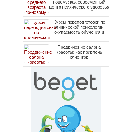
новому: как современный
центр психического здоровья
помогает пересобрать
личность без таблеток
Курсы переподготовки по
(методы ДПДГ и КПТ)
клинической психологии:
окупаемость обучения и
средние зарплаты
специалистов в 2026 году
Продвижение салона
красоты: как привлечь
клиентов