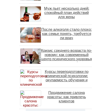
Муж пьет несколько дней:
спокойный план действий
для жены
После алкоголя стало плохо:
как семье понять, требуется
ли врач
Кризис среднего возраста по-
новому: как современный
центр психического здоровья
помогает пересобрать
личность без таблеток
Курсы переподготовки по
(методы ДПДГ и КПТ)
клинической психологии:
окупаемость обучения и
средние зарплаты
специалистов в 2026 году
Продвижение салона
красоты: как привлечь
клиентов