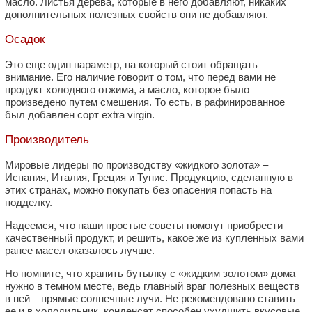
масло. Листья дерева, которые в него добавляют, никаких
дополнительных полезных свойств они не добавляют.
Осадок
Это еще один параметр, на который стоит обращать
внимание. Его наличие говорит о том, что перед вами не
продукт холодного отжима, а масло, которое было
произведено путем смешения. То есть, в рафинированное
был добавлен сорт extra virgin.
Производитель
Мировые лидеры по производству «жидкого золота» ‒
Испания, Италия, Греция и Тунис. Продукцию, сделанную в
этих странах, можно покупать без опасения попасть на
подделку.
Надеемся, что наши простые советы помогут приобрести
качественный продукт, и решить, какое же из купленных вами
ранее масел оказалось лучше.
Но помните, что хранить бутылку с «жидким золотом» дома
нужно в темном месте, ведь главный враг полезных веществ
в ней – прямые солнечные лучи. Не рекомендовано ставить
ее и в холодильник, конденсат способен ухудшить вкусовые