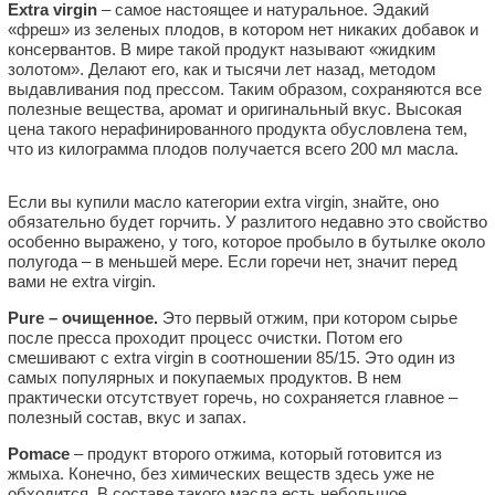
Extra virgin
– самое настоящее и натуральное. Эдакий
«фреш» из зеленых плодов, в котором нет никаких добавок и
консервантов. В мире такой продукт называют «жидким
золотом». Делают его, как и тысячи лет назад, методом
выдавливания под прессом. Таким образом, сохраняются все
полезные вещества, аромат и оригинальный вкус. Высокая
цена такого нерафинированного продукта обусловлена тем,
что из килограмма плодов получается всего 200 мл масла.
Если вы купили масло категории extra virgin, знайте, оно
обязательно будет горчить. У разлитого недавно это свойство
особенно выражено, у того, которое пробыло в бутылке около
полугода – в меньшей мере. Если горечи нет, значит перед
вами не extra virgin.
Pure – очищенное.
Это первый отжим, при котором сырье
после пресса проходит процесс очистки. Потом его
смешивают с extra virgin в соотношении 85/15. Это один из
самых популярных и покупаемых продуктов. В нем
практически отсутствует горечь, но сохраняется главное –
полезный состав, вкус и запах.
Pomace
– продукт второго отжима, который готовится из
жмыха. Конечно, без химических веществ здесь уже не
обходится. В составе такого масла есть небольшое