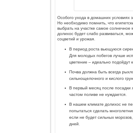
Особого ухода в домашних условиях з
Но необходимо помнить, что египетс
выбрать на участке самое солнечное м
долихос будет слабо развиваться, мо
соцветий и урожая.
В период роста вьющуюся сирен
Для молодых побегов лучше исп
цветение – идеально подойдут 
Почва должна быть всегда рыхл
сильнощелочного и кислого грун
В первый месяц после посадки л
частом поливе не нуждается.
В нашем климате долихос не пе
попытаться сделать многолетним
если не будет сильных морозов,
дней.