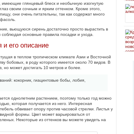
, имеющие глянцевый блеск и необычную изогнутую
глаз своим сочным и ярким оттенком. Кроме этого,
пищу, они очень питательны, так как содержат много
 фасоль.
ние, вьющуюся сирень достаточно просто вырастить в
и соблюдая основные правила посадки и ухода.
 и его описание
стущая в теплом тропическом климате Азии и Восточной
ву бобовых, в роду которого имеется около 70 видов. В
в, но может достигать 10 метров и более.
ваний: кокорник, гиацинтовые бобы, лобия,
ается однолетним растением, поэтому только год можно
дью, которая получается из него. Интересная
тебель обвивает опору против часовой стрелки. Листья у
евидной формы. Цвет может варьироваться от
леных. Некоторые из оттенков вы можете увидеть на