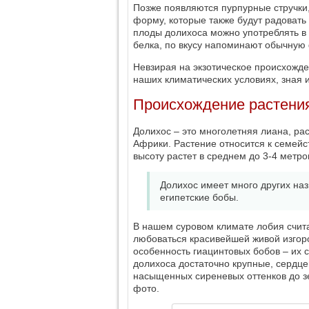
Позже появляются пурпурные стручки
форму, которые также будут радовать 
плоды долихоса можно употреблять в 
белка, по вкусу напоминают обычную
Невзирая на экзотическое происхожде
наших климатических условиях, зная 
Происхождение растения
Долихос – это многолетняя лиана, ра
Африки. Растение относится к семейст
высоту растет в среднем до 3-4 метро
Долихос имеет много других наз
египетские бобы.
В нашем суровом климате лобия счит
любоваться красивейшей живой изгоро
особенность гиацинтовых бобов – их с
долихоса достаточно крупные, сердц
насыщенных сиреневых оттенков до зе
фото.