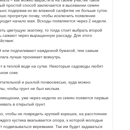
ый простой способ заключается в высевании семян
льно подержав их во влажной салфетке не больше суток.
ошо прогретую почву, чтобы исключить появление
одходит начало мая. Всходы появляются через 2 недели.
ть цветущую экзотику, то тогда стоит выбрать второй
ь сажают через выращенную рассаду. Для этого
йствия:
й или подпиливают наждачной бумагой, тем самым
лага лучше проникает вовнутрь.
 в теплой воде на сутки. Некоторые садоводы любят
ном соке.
итательной и рыхлой почвосмесью, куда можно
лы, чтобы грунт не был кислым.
омещении, уже через неделю из семян появятся первые
ивать в открытый грунт.
о, чтобы не повредить хрупкий корешок, на расстоянии
каждого кустика вкапывается опора, к которой молодые
т подвязываться веревками. Так им будет задаваться