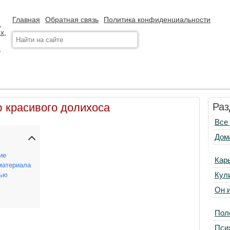
Главная
Обратная связь
Политика конфиденциальности
 красивого долихоса
Раз
Все
Дом
ие
Кар
материала
Кул
нью
Он 
Пол
Пси