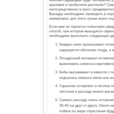
красивое и необычное растение? Сам
непосредственно в грунт, предварите
Высадку необходимо проводить в хор
заморозков, для этого лучше всего п
Если вам не терпится побыстрее увиде
способ, при котором вьющуюся сирен
необходимо выполнить следующие де
Каждое семя прокалывают игло
нарушается оболочка плода, и в
Посадочный материал оставляют
вымачивать семена в картофель
Бобы высаживают в емкости с п
подсыпать немного мела или зо
Горшочки оставляют в теплом п
листочки и рассаду можно высаж
Сажают рассаду очень осторожн
30-40 см друг от друга. Около 
побеги по мере отрастания буду