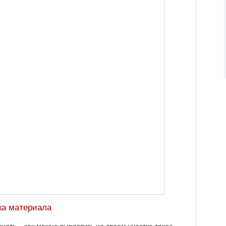
ка материала
нать – как можно вырастить на своем участке такое