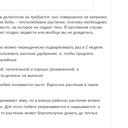
а долихосом не требуется, оно совершенно не капризно.
кие бобы – теплолюбивое растение, поэтому необходимо
есто, на которое не падает тень. В противном случае
жет поздно зацвести или вообще вы не дождетесь
ь можно периодически подкармливать раз в 2 недели.
ользовать азотные удобрения, а, чтобы продлить
калийные.
ой, питательной и хорошо увлажненной, а
та долихос не выносит.
обия поливается часто. Взрослое растение в таком
реживает зиму, но в южных районах растение можно
. Для этого побеги укорачиваются и накрываются, и
 то растение может благополучно дожить до теплых