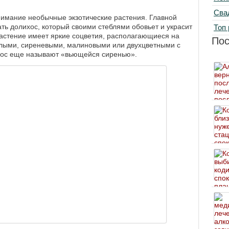
Сва
нимание необычные экзотические растения. Главной
ть долихос, который своими стеблями обовьет и украсит
Топ 
Растение имеет яркие соцветия, располагающиеся на
По
белыми, сиреневыми, малиновыми или двухцветными с
хос еще называют «вьющейся сиренью».