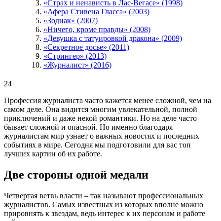
«Страх и ненависть в Лас-Вегасе» (1998)
«Афера Стивена Гласса» (2003)
«Зодиак» (2007)
«Ничего, кроме правды» (2008)
«Девушка с татуировкой дракона» (2009)
«Секретное досье» (2011)
«Стрингер» (2013)
«Журналист» (2016)
24
Профессия журналиста часто кажется менее сложной, чем на
самом деле. Она видится многим увлекательной, полной
приключений и даже некой романтики. Но на деле часто
бывает сложной и опасной. Но именно благодаря
журналистам мир узнает о важных новостях и последних
событиях в мире. Сегодня мы подготовили для вас топ
лучших картин об их работе.
Две стороны одной медали
Четвертая ветвь власти – так называют профессиональных
журналистов. Самых известных из которых вполне можно
прировнять к звездам, ведь интерес к их персонам и работе