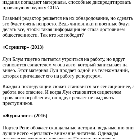
издания попадают материалы, способные дискредитировать
правящую верхушку США.
Главный редактор решается на их обнародование, но сделать
это будет очень непросто. Ведь чиновники и военные будут
делать все, чтобы такая информация не стала достоянием
общественности. Так кто же победит?
«Стрингер» (2013)
Луи Блум тщетно пытается утроиться на работу, но вдруг
становится свидетелем угона авто, который записывает на
видео. Этот материал Луи продает одной из телекомпаний,
которая приглашает его на работу репортером.
Каждый последующий сюжет становится все сенсационнее, а
работа все опаснее. И когда Луи становится свидетелем
кровавого ограбления, он вдруг решает не выдавать
преступников.
«Журналист» (2016)
Портер Рене обожает скандальные истории, ведь именно они
лучше всего «цепляют» внимание читателя. Однажды
незнакомая женщина предлагает Портеру написать о