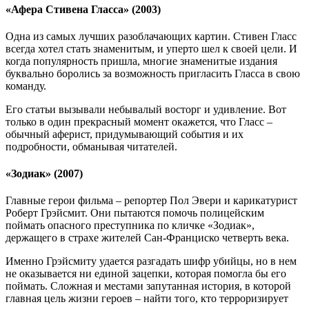
«Афера Стивена Гласса» (2003)
Одна из самых лучших разоблачающих картин. Стивен Гласс
всегда хотел стать знаменитым, и уперто шел к своей цели. И
когда популярность пришла, многие знаменитые издания
буквально боролись за возможность пригласить Гласса в свою
команду.
Его статьи вызывали небывалый восторг и удивление. Вот
только в один прекрасный момент окажется, что Гласс –
обычный аферист, придумывающий события и их
подробности, обманывая читателей.
«Зодиак» (2007)
Главные герои фильма – репортер Пол Эвери и карикатурист
Роберт Грэйсмит. Они пытаются помочь полицейским
поймать опасного преступника по кличке «Зодиак»,
держащего в страхе жителей Сан-Франциско четверть века.
Именно Грэйсмиту удается разгадать шифр убийцы, но в нем
не оказывается ни единой зацепки, которая помогла бы его
поймать. Сложная и местами запутанная история, в которой
главная цель жизни героев – найти того, кто терроризирует