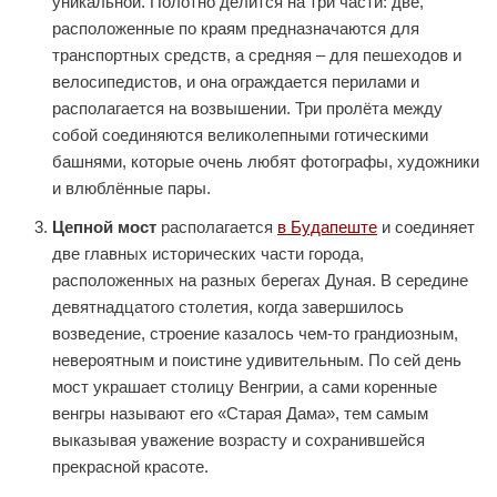
уникальной. Полотно делится на три части: две,
расположенные по краям предназначаются для
транспортных средств, а средняя – для пешеходов и
велосипедистов, и она ограждается перилами и
располагается на возвышении. Три пролёта между
собой соединяются великолепными готическими
башнями, которые очень любят фотографы, художники
и влюблённые пары.
Цепной мост
располагается
в Будапеште
и соединяет
две главных исторических части города,
расположенных на разных берегах Дуная. В середине
девятнадцатого столетия, когда завершилось
возведение, строение казалось чем-то грандиозным,
невероятным и поистине удивительным. По сей день
мост украшает столицу Венгрии, а сами коренные
венгры называют его «Старая Дама», тем самым
выказывая уважение возрасту и сохранившейся
прекрасной красоте.