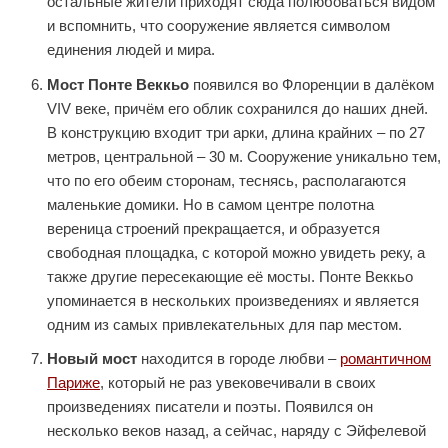
остальные жители приходят сюда полюбоваться видом
и вспомнить, что сооружение является символом
единения людей и мира.
Мост Понте Веккьо
появился во Флоренции в далёком
VIV веке, причём его облик сохранился до наших дней.
В конструкцию входит три арки, длина крайних – по 27
метров, центральной – 30 м. Сооружение уникально тем,
что по его обеим сторонам, теснясь, располагаются
маленькие домики. Но в самом центре полотна
вереница строений прекращается, и образуется
свободная площадка, с которой можно увидеть реку, а
также другие пересекающие её мосты. Понте Веккьо
упоминается в нескольких произведениях и является
одним из самых привлекательных для пар местом.
Новый мост
находится в городе любви –
романтичном
Париже
, который не раз увековечивали в своих
произведениях писатели и поэты. Появился он
несколько веков назад, а сейчас, наряду с Эйфелевой