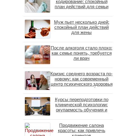
кодирование: спокойный
план действий для семьи
Муж пьет несколько дней:
спокойный план действий
для жены
После алкоголя стало плохо:
как семье понять, требуется
ли врач
Кризис среднего возраста по-
новому: как современный
центр психического здоровья
помогает пересобрать
личность без таблеток
Курсы переподготовки по
(методы ДПДГ и КПТ)
клинической психологии:
окупаемость обучения и
средние зарплаты
специалистов в 2026 году
Продвижение салона
красоты: как привлечь
клиентов