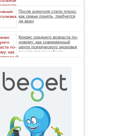
После алкоголя стало плохо:
как семье понять, требуется
ли врач
Кризис среднего возраста по-
новому: как современный
центр психического здоровья
помогает пересобрать
личность без таблеток (методы
ДПДГ и КПТ)