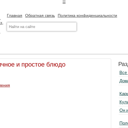
☰
Главная
Обратная связь
Политика конфиденциальности
чное и простое блюдо
Раз
Все
Дом
ления
Кар
Кул
Он 
Пол