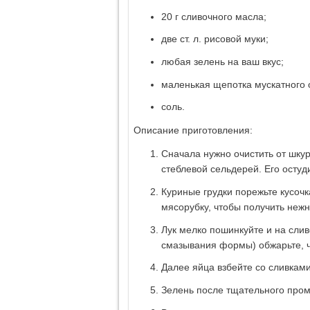
20 г сливочного масла;
две ст. л. рисовой муки;
любая зелень на ваш вкус;
маленькая щепотка мускатного 
соль.
Описание приготовления:
Сначала нужно очистить от шкур
стеблевой сельдерей. Его остуд
Куриные грудки порежьте кусоч
мясорубку, чтобы получить неж
Лук мелко пошинкуйте и на сли
смазывания формы) обжарьте, ч
Далее яйца взбейте со сливкам
Зелень после тщательного про