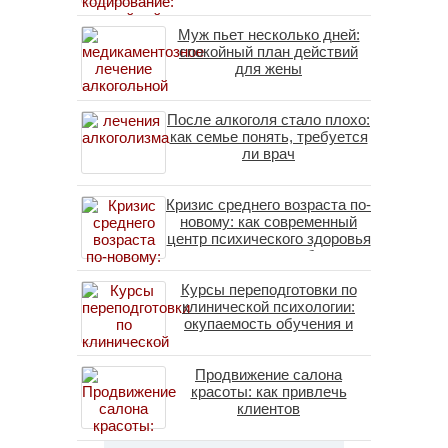
Муж пьет несколько дней:
спокойный план действий
для жены
После алкоголя стало плохо:
как семье понять, требуется
ли врач
Кризис среднего возраста по-
новому: как современный
центр психического здоровья
помогает пересобрать
личность без таблеток
Курсы переподготовки по
(методы ДПДГ и КПТ)
клинической психологии:
окупаемость обучения и
средние зарплаты
специалистов в 2026 году
Продвижение салона
красоты: как привлечь
клиентов