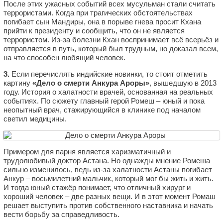
После этих ужасных событий всех мусульман стали считать
террористами. Когда при трагических обстоятельствах
погибает сын Мандиры, она в порыве гнева просит Кхана
прийти к президенту и сообщить, что он не является
террористом. Из-за болезни Кхан воспринимает всё всерьёз и
отправляется в путь, который был трудным, но доказал всем,
на что способен любящий человек.
3.
Если перечислять индийские новинки, то стоит отметить
картину
«Дело о смерти Анкура Ароры»
, вышедшую в 2013
году. История о халатности врачей, основанная на реальных
событиях. По сюжету главный герой Ромеш – юный и пока
неопытный врач, стажирующийся в клинике под началом
светил медицины.
Примером для парня является харизматичный и
трудолюбивый доктор Астана. Но однажды мнение Ромеша
сильно изменилось, ведь из-за халатности Астаны погибает
Анкур – восьмилетний мальчик, который мог бы жить и жить.
И тогда юный стажёр понимает, что отличный хирург и
хороший человек – две разных вещи. И в этот момент Ромаш
решает выступить против собственного наставника и начать
вести борьбу за справедливость.