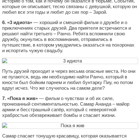
историю о том, как и почему он оказался в тюрьме. События,
которые он описывает, тесно связаны с девушкой, которую он
любил все эти годы и любит до сих пор – Зарой.
6. «3 идиота»
— хороший и смешной фильм о дружбе и о
приключениях старых друзей. Два приятеля встречаются и
решают найти третьего – Ранчо. Ребята вспомнили свою
дружбу, окунулись в воспоминания, отправились в
путешествие, в котором умудрились оказаться на похоронах
и испортить чужую свадьбу.
Путь друзей проходит и через весьма опасные места. Но они
не пугаются, ведь им необходимо найти Ранчо, который в
юности был бойким парнем и любил бунтарку Пиу, но потом
вдруг исчез. Что же случилось на самом деле?
7. «Пока я жив»
— фильм о чувствах и об их силе,
пронизанный сентиментальностью. Самар Ананда – майор
армии и бесстрашный сапёр, который с невероятной
храбростью обезвреживает бомбы и спасает жизни.
Самар спасает тонущую красавицу, которая оказывается