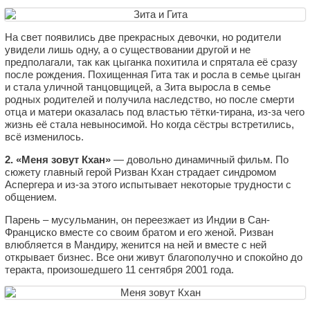
На свет появились две прекрасных девочки, но родители
увидели лишь одну, а о существовании другой и не
предполагали, так как цыганка похитила и спрятала её сразу
после рождения. Похищенная Гита так и росла в семье цыган
и стала уличной танцовщицей, а Зита выросла в семье
родных родителей и получила наследство, но после смерти
отца и матери оказалась под властью тётки-тирана, из-за чего
жизнь её стала невыносимой. Но когда сёстры встретились,
всё изменилось.
2. «Меня зовут Кхан»
— довольно динамичный фильм. По
сюжету главный герой Ризван Кхан страдает синдромом
Аспергера и из-за этого испытывает некоторые трудности с
общением.
Парень – мусульманин, он переезжает из Индии в Сан-
Франциско вместе со своим братом и его женой. Ризван
влюбляется в Мандиру, женится на ней и вместе с ней
открывает бизнес. Все они живут благополучно и спокойно до
теракта, произошедшего 11 сентября 2001 года.