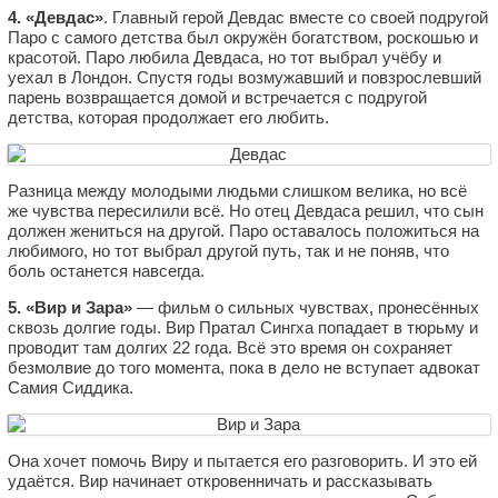
4. «Девдас»
. Главный герой Девдас вместе со своей подругой
Паро с самого детства был окружён богатством, роскошью и
красотой. Паро любила Девдаса, но тот выбрал учёбу и
уехал в Лондон. Спустя годы возмужавший и повзрослевший
парень возвращается домой и встречается с подругой
детства, которая продолжает его любить.
Разница между молодыми людьми слишком велика, но всё
же чувства пересилили всё. Но отец Девдаса решил, что сын
должен жениться на другой. Паро оставалось положиться на
любимого, но тот выбрал другой путь, так и не поняв, что
боль останется навсегда.
5. «Вир и Зара»
— фильм о сильных чувствах, пронесённых
сквозь долгие годы. Вир Пратал Сингха попадает в тюрьму и
проводит там долгих 22 года. Всё это время он сохраняет
безмолвие до того момента, пока в дело не вступает адвокат
Самия Сиддика.
Она хочет помочь Виру и пытается его разговорить. И это ей
удаётся. Вир начинает откровенничать и рассказывать