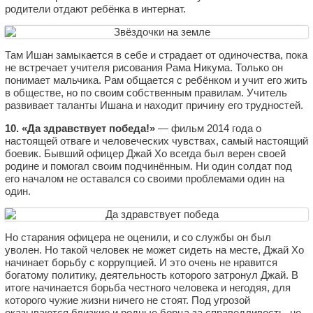
родители отдают ребёнка в интернат.
Там Ишан замыкается в себе и страдает от одиночества, пока
не встречает учителя рисования Рама Никума. Только он
понимает мальчика. Рам общается с ребёнком и учит его жить
в обществе, но по своим собственным правилам. Учитель
развивает таланты Ишана и находит причину его трудностей.
10. «Да здравствует победа!»
— фильм 2014 года о
настоящей отваге и человеческих чувствах, самый настоящий
боевик. Бывший офицер Джай Хо всегда был верен своей
родине и помогал своим подчинённым. Ни один солдат под
его началом не оставался со своими проблемами один на
один.
Но старания офицера не оценили, и со службы он был
уволен. Но такой человек не может сидеть на месте, Джай Хо
начинает борьбу с коррупцией. И это очень не нравится
богатому политику, деятельность которого затронул Джай. В
итоге начинается борьба честного человека и негодяя, для
которого чужие жизни ничего не стоят. Под угрозой
оказываются близкие и родные борца за справедливость, но