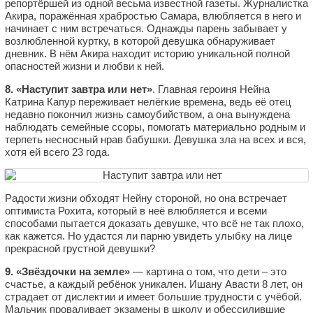
репортёршей из одной весьма известной газеты. Журналистка
Акира, поражённая храбростью Самара, влюбляется в него и
начинает с ним встречаться. Однажды парень забывает у
возлюбленной куртку, в которой девушка обнаруживает
дневник. В нём Акира находит историю уникальной полной
опасностей жизни и любви к ней.
8. «Наступит завтра или нет»
. Главная героиня Нейна
Катрина Капур переживает нелёгкие времена, ведь её отец
недавно покончил жизнь самоубийством, а она вынуждена
наблюдать семейные ссоры, помогать материально родным и
терпеть несносный нрав бабушки. Девушка зла на всех и вся,
хотя ей всего 23 года.
Радости жизни обходят Нейну стороной, но она встречает
оптимиста Рохита, который в неё влюбляется и всеми
способами пытается доказать девушке, что всё не так плохо,
как кажется. Но удастся ли парню увидеть улыбку на лице
прекрасной грустной девушки?
9. «Звёздочки на земле»
— картина о том, что дети – это
счастье, а каждый ребёнок уникален. Ишану Авасти 8 лет, он
страдает от дислектии и имеет большие трудности с учёбой.
Мальчик проваливает экзамены в школу и обессилившие