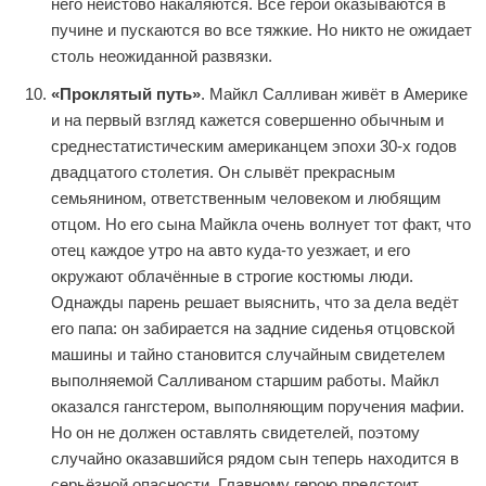
него неистово накаляются. Все герои оказываются в
пучине и пускаются во все тяжкие. Но никто не ожидает
столь неожиданной развязки.
«Проклятый путь»
. Майкл Салливан живёт в Америке
и на первый взгляд кажется совершенно обычным и
среднестатистическим американцем эпохи 30-х годов
двадцатого столетия. Он слывёт прекрасным
семьянином, ответственным человеком и любящим
отцом. Но его сына Майкла очень волнует тот факт, что
отец каждое утро на авто куда-то уезжает, и его
окружают облачённые в строгие костюмы люди.
Однажды парень решает выяснить, что за дела ведёт
его папа: он забирается на задние сиденья отцовской
машины и тайно становится случайным свидетелем
выполняемой Салливаном старшим работы. Майкл
оказался гангстером, выполняющим поручения мафии.
Но он не должен оставлять свидетелей, поэтому
случайно оказавшийся рядом сын теперь находится в
серьёзной опасности. Главному герою предстоит