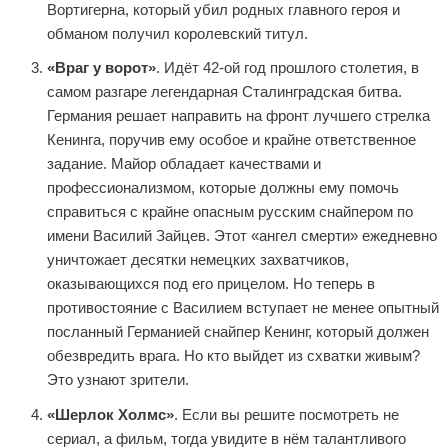
Вортигерна, который убил родных главного героя и
обманом получил королевский титул.
«Враг у ворот»
. Идёт 42-ой год прошлого столетия, в
самом разгаре легендарная Сталинградская битва.
Германия решает направить на фронт лучшего стрелка
Кенинга, поручив ему особое и крайне ответственное
задание. Майор обладает качествами и
профессионализмом, которые должны ему помочь
справиться с крайне опасным русским снайпером по
имени Василий Зайцев. Этот «ангел смерти» ежедневно
уничтожает десятки немецких захватчиков,
оказывающихся под его прицелом. Но теперь в
противостояние с Василием вступает не менее опытный
посланный Германией снайпер Кенинг, который должен
обезвредить врага. Но кто выйдет из схватки живым?
Это узнают зрители.
«Шерлок Холмс»
. Если вы решите посмотреть не
сериал, а фильм, тогда увидите в нём талантливого