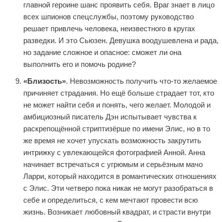
главной героине шанс проявить себя. Враг знает в лицо
всех шпионов спецслужбы, поэтому руководство
решает привлечь человека, неизвестного в кругах
разведки. И это Сьюзен. Девушка воодушевлена и рада,
но задание сложное и опасное: сможет ли она
выполнить его и помочь родине?
«Близость»
. Невозможность получить что-то желаемое
причиняет страдания. Но ещё больше страдает тот, кто
не может найти себя и понять, чего желает. Молодой и
амбициозный писатель Дэн испытывает чувства к
раскрепощённой стриптизёрше по имени Элис, но в то
же время не хочет упускать возможность закрутить
интрижку с увлекающейся фотографией Анной. Анна
начинает встречаться с угрюмым и серьёзным мачо
Ларри, который находится в романтических отношениях
с Элис. Эти четверо пока никак не могут разобраться в
себе и определиться, с кем мечтают провести всю
жизнь. Возникает любовный квадрат, и страсти внутри