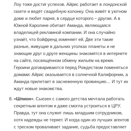
Лоу тоже достиг успехов. Айрис работает в лондонской
газете и ведёт свадебную колонку. Она живёт в уютном
доме и любит парня, в сердце которого – другая. А в
Южной Каролине обитает Аманда, являющаяся
владелицей рекламной компании. И она случайно
узнаёт, что бойфренд изменяет ей. Две эти такие
разные, живущие в дальних уголках планеты и не
знающие друг о друге женщины знакомятся в интернете
на сайте, посвящённом обмену жильём на время.
Героини договариваются перед Рождеством поменяться
домами: Айрис оказывается в солнечной Калифорнии, а
Аманда прилетает в заснеженную провинцию… И тут их
ждут новые знакомства.
«Шпион»
. Сьюзен с самого детства мечтала работать
секретным агентом и даже смогла устроиться в ЦРУ.
Правда, тут она служит лишь младшим сотрудником,
хотя надежды не теряет. И когда один из лучших агентов
с треском проваливает задание, судьба предоставляет