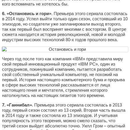
кого вспоминать не хотелось бы.
6. «Остановись и гори»
. Премьера этого сериала состоялась
в 2014 году. Успел выйти только один сезон, состоявший из 10
эпизодов, но создатели уже запланировали выход второго,
так как первый был воспринят многими с восторгом. В центре
сюжета находится история революционной, новой и молодой
индустрии высоких технологий 80-х годов прошлого века.
Через год после того как компания «IBM» представила миру
свой первый инновационный продукт «IBM PC», один из
сотрудников, покинувший компанию, пытается разработать
свой собственный уникальный компьютер, не похожий на
первый. История настоящего компьютерного бума и прорыва
в сфере высоких технологий рассказывается от лица
настоящего гения и мечтателя, стремления которого
натолкнулись на настоящих гигантов того времени.
7. «Ганнибал»
. Премьера этого сериала состоялась в 2013
году, первый сезон состоял из 13 серий. Вторая часть вышла
в 2014 году и также состояла из 13 эпизодов. И учитывая
популярность этого творения, можно смело сказать, что
третий сезон выйдет абсолютно точно. Уилл Грэм – опытный