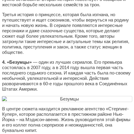
жестокой борьбе нескольких семейств за трон.
Третья история о принцессе, которая была изгнана, но
путешествует и ищет союзников, чтобы вернуться на родину
и начать новую жизнь. В сериале появляются интересные
персонажи и даже сказочные существа, которые делают
сюжет ещё более увлекательным. Кроме того, авторы
затронули такие интересные и актуальные темы как религия,
политика, преступления и закон, а также статус женщин в
обществе.
4. «Безумцы»
— один из лучших сериалов. Его премьера
состоялась в 2007 году, а в 2014 году вышла первая часть
последнего седьмого сезона. И каждая часть была по-своему
необычной, увлекательной и интересной. Действия
разворачиваются в 60-е годы прошлого века в Соединённых
Штатах Америки.
В центре сюжета находится рекламное агентство «Стерлинг-
Купер», которое располагается в престижном районе Нью-
Йорка – на Мэдисон-авеню. Жизнь руководителя этой фирмы
и его коллег полна сюрпризов и неожиданностей, она
буквально кипит.