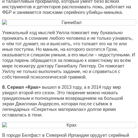
и талантливый профайлер, который умеет безо всяких
инструментов и детекторов распознавать ложь, работает на
ФБР и занимается поисками серийного убийцы-маньяка.
Уникальный ход мыслей Уилла помогает ему буквально
проникать в сознание любого человека и не только узнавать,
о чём тот думает, но и выяснять, что толкает его на те или
иные поступки. Но маньяк, на которого охотится Грэм,
оказывается слишком умным, а его мысли – недоступными. И
тогда парень обращается за помощью к известному во всём
мире психиатру доктору Ганнибалу Лектеру. Он помогает
Уиллу не только выполнить задание, но и справиться с
собственной психологической травмой.
8. Сериал «Крах»
вышел в 2013 году, а в 2014 году мир
увидел второй его сезон. Это творение можно назвать
грандиозным и полноценным возвращением на большой
экран Джиллиан Андерсен, которая после съёмок в
легендарных «Секретных материалах» долгое время
оставалась в тени.
В городе Белфаст в Северной Ирландии орудует серийный