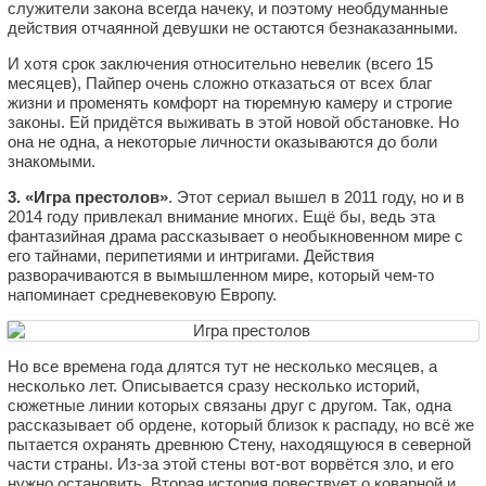
служители закона всегда начеку, и поэтому необдуманные
действия отчаянной девушки не остаются безнаказанными.
И хотя срок заключения относительно невелик (всего 15
месяцев), Пайпер очень сложно отказаться от всех благ
жизни и променять комфорт на тюремную камеру и строгие
законы. Ей придётся выживать в этой новой обстановке. Но
она не одна, а некоторые личности оказываются до боли
знакомыми.
3. «Игра престолов»
. Этот сериал вышел в 2011 году, но и в
2014 году привлекал внимание многих. Ещё бы, ведь эта
фантазийная драма рассказывает о необыкновенном мире с
его тайнами, перипетиями и интригами. Действия
разворачиваются в вымышленном мире, который чем-то
напоминает средневековую Европу.
Но все времена года длятся тут не несколько месяцев, а
несколько лет. Описывается сразу несколько историй,
сюжетные линии которых связаны друг с другом. Так, одна
рассказывает об ордене, который близок к распаду, но всё же
пытается охранять древнюю Стену, находящуюся в северной
части страны. Из-за этой стены вот-вот ворвётся зло, и его
нужно остановить. Вторая история повествует о коварной и