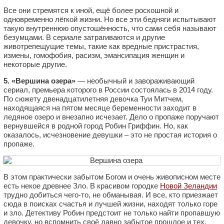
Все они стремятся к иной, ещё более роскошной и
одновременно лёгкой жизни. Но все эти бедняги испытывают
такую внутреннюю опустошённость, что сами себя называют
безумцами. В сериале затрагиваются и другие
животрепещущие темы, такие как вредные пристрастия,
измены, гомофобия, расизм, эмансипация женщин и
некоторые другие.
5. «Вершина озера»
— необычный и завораживающий
сериал, премьера которого в России состоялась в 2014 году.
По сюжету двенадцатилетняя девочка Туи Митчем,
находящаяся на пятом месяце беременности заходит в
ледяное озеро и внезапно исчезает. Дело о пропаже поручают
вернувшейся в родной город Робин Гриффин. Но, как
оказалось, исчезновение девушки – это не простая история о
пропаже.
В этом практически забытом Богом и очень живописном месте
есть некое древнее Зло. В красивом городке
Новой Зеландии
трудно добиться чего-то, не обманывая. И все, кто приезжает
сюда в поисках счастья и лучшей жизни, находят только горе
и зло. Детективу Робин предстоит не только найти пропавшую
девочку, но вспомнить своё давно забытое прошлое и тех,