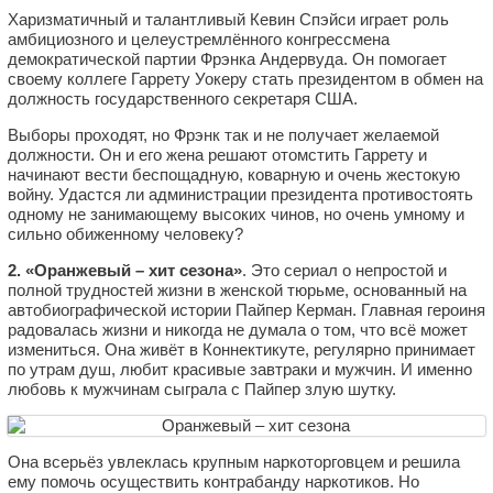
Харизматичный и талантливый Кевин Спэйси играет роль
амбициозного и целеустремлённого конгрессмена
демократической партии Фрэнка Андервуда. Он помогает
своему коллеге Гаррету Уокеру стать президентом в обмен на
должность государственного секретаря США.
Выборы проходят, но Фрэнк так и не получает желаемой
должности. Он и его жена решают отомстить Гаррету и
начинают вести беспощадную, коварную и очень жестокую
войну. Удастся ли администрации президента противостоять
одному не занимающему высоких чинов, но очень умному и
сильно обиженному человеку?
2. «Оранжевый – хит сезона»
. Это сериал о непростой и
полной трудностей жизни в женской тюрьме, основанный на
автобиографической истории Пайпер Керман. Главная героиня
радовалась жизни и никогда не думала о том, что всё может
измениться. Она живёт в Коннектикуте, регулярно принимает
по утрам душ, любит красивые завтраки и мужчин. И именно
любовь к мужчинам сыграла с Пайпер злую шутку.
Она всерьёз увлеклась крупным наркоторговцем и решила
ему помочь осуществить контрабанду наркотиков. Но