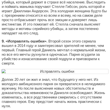
убийца, который держит в страхе всё население. Выследить
и поймать маньяка поручают Стелле Гибсон, роль которой и
играет Джиллиан Андерсен. Эта холодная женщина будто бы
с презрением относится ко всем и всему, но на самом деле
просто отбрасывает прочь все эмоции и доверяет лишь
инстинктам. И это помогает ей. Стелла сначала выясняет
методы и мотивы серийного убийцы, а затем постепенно
нападает на его след.
9. «Исправлять ошибки»
. Второй сезон этого сериала
вышел в 2014 году и заинтересовал зрителей не менее, чем
первый. Главный герой Даниель мечтал о нормальной жизни,
но все его мечты рухнули в одночасье. Парня осудили за
убийство и изнасилование своей подруги и приговорили к
смерти.
Долгих 20 лет он жил и знал, что будущего у него нет. Из
молодого амбициозного парня он превратился в нелюдимого
мужчину. Но после выяснения новых обстоятельств и
доказательства невиновности Даниэля освобождают. Жизнь
изменилась, а все родственники смирились с отсутствием
главного героя. Ему предстоит начать жизнь практически с
нуля.