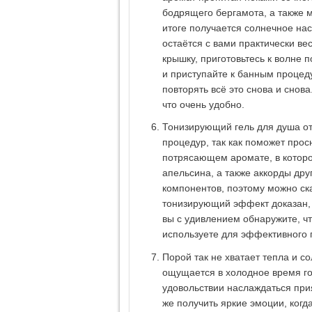
бодрящего бергамота, а также 
итоге получается солнечное на
остаётся с вами практически ве
крышку, приготовьтесь к волне 
и приступайте к банным процеду
повторять всё это снова и снова
что очень удобно.
Тонизирующий гель для душа от
процедур, так как поможет просн
потрясающем аромате, в котор
апельсина, а также аккорды др
компонентов, поэтому можно ска
тонизирующий эффект доказан, 
вы с удивлением обнаружите, ч
используете для эффективного
Порой так не хватает тепла и с
ощущается в холодное время год
удовольствии наслаждаться при
же получить яркие эмоции, когд