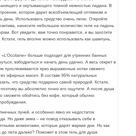
манящего и окутывающего томной нежностью ладана. В
строение, которое дарит всеобъемлющий оптимизм и
сь день. Использовать средство очень легко. Откройте
позитива, нанесите небольшое количество геля на ладонь
рам. Вот увидите, вам точно понравится, и вы захотите
. Кстати, гель вполне можно использовать как шампунь,
 «L’Occitane» больше подходит для утренних банных
уться, взбодриться и начать день удачно. А весь секрет в
ом прослеживаются ярко выраженные нотки свежего
угих эфирных масел. В составе 95% натуральных
зать, что средство подарено самой природой. Кстати,
поэтому вы абсолютно точно его ощутите. А после душа
то сможете обойтись без кофе, который обычно
 пробуждения.
олнечных лучей, и особенно явно их недостаток
а. Но даже зима – не повод отказывать себе в
ятными моментами, которые дарят жаркие дни. Но как
а до лета далеко? Поможет в этом гель для душа