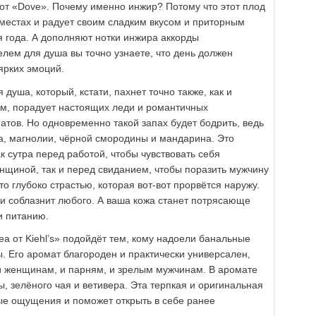
от «Dove». Почему именно инжир? Потому что этот плод
 местах и радует своим сладким вкусом и приторным
я года. А дополняют нотки инжира аккорды
елем для душа вы точно узнаете, что день должен
 ярких эмоций.
я душа, который, кстати, пахнет точно также, как и
, порадует настоящих леди и романтичных
тов. Но одновременно такой запах будет бодрить, ведь
а, магнолии, чёрной смородины и мандарина. Это
к сутра перед работой, чтобы чувствовать себя
нщиной, так и перед свиданием, чтобы поразить мужчину
то глубоко страстью, которая вот-вот прорвётся наружу.
 и соблазнит любого. А ваша кожа станет потрясающе
и питанию.
Tea от Kiehl’s» подойдёт тем, кому надоели банальные
. Его аромат благороден и практически универсален,
и женщинам, и парням, и зрелым мужчинам. В аромате
, зелёного чая и ветивера. Эта терпкая и оригинальная
ые ощущения и поможет открыть в себе ранее