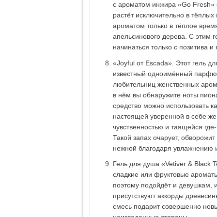
с ароматом инжира «Go Fresh» 
растёт исключительно в тёплых
ароматом только в тёплое врем
апельсинового дерева. С этим г
начинаться только с позитива и
«Joyful от Escada». Этот гель дл
известный одноимённый парфюм
любительниц женственных арома
в нём вы обнаружите ноты пион
средство можно использовать ка
настоящей уверенной в себе же
чувственностью и таящейся где-
Такой запах очарует, обворожит
нежной благодаря увлажнению 
Гель для душа «Vetiver & Black 
сладкие или фруктовые ароматы
поэтому подойдёт и девушкам, 
присутствуют аккорды древесины
смесь подарит совершенно нов