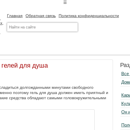
☰
Главная
Обратная связь
Политика конфиденциальности
 гелей для душа
Раз
Все
Дом
насладиться долгожданными минутами свободного
именно поэтому гель для душа должен иметь приятный и
Кар
акие средства обладают самыми головокружительными
Кул
Он 
Пол