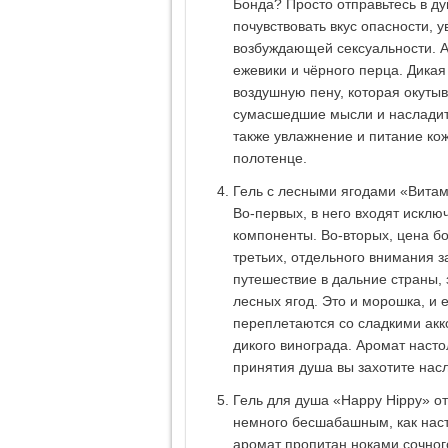
Бонда? Просто отправьтесь в ду
почувствовать вкус опасности, у
возбуждающей сексуальности. А
ежевики и чёрного перца. Дикая
воздушную пену, которая окутыв
сумасшедшие мысли и насладить
также увлажнение и питание ко
полотенце.
Гель с лесными ягодами «Витами
Во-первых, в него входят исклю
компоненты. Во-вторых, цена бол
третьих, отдельного внимания за
путешествие в дальние страны,
лесных ягод. Это и морошка, и е
переплетаются со сладкими ак
дикого винограда. Аромат насто
принятия душа вы захотите насл
Гель для душа «Happy Hippy» от
немного бесшабашным, как насто
аромат пропитан ноками сочног