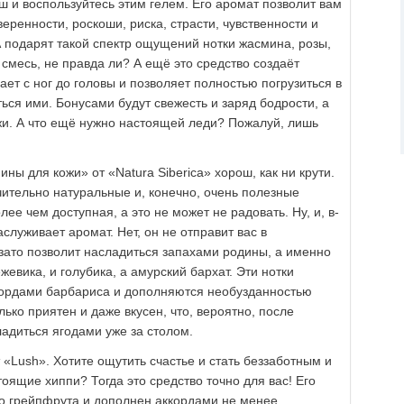
ш и воспользуйтесь этим гелем. Его аромат позволит вам
веренности, роскоши, риска, страсти, чувственности и
 подарят такой спектр ощущений нотки жасмина, розы,
 смесь, не правда ли? А ещё это средство создаёт
ает с ног до головы и позволяет полностью погрузиться в
ся ими. Бонусами будут свежесть и заряд бодрости, а
жи. А что ещё нужно настоящей леди? Пожалуй, лишь
ны для кожи» от «Natura Siberica» хорош, как ни крути.
чительно натуральные и, конечно, очень полезные
ее чем доступная, а это не может не радовать. Ну, и, в-
служивает аромат. Нет, он не отправит вас в
 зато позволит насладиться запахами родины, а именно
жевика, и голубика, а амурский бархат. Эти нотки
кордами барбариса и дополняются необузданностью
лько приятен и даже вкусен, что, вероятно, после
адиться ягодами уже за столом.
 «Lush». Хотите ощутить счастье и стать беззаботным и
ящие хиппи? Тогда это средство точно для вас! Его
о грейпфрута и дополнен аккордами не менее