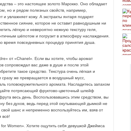
едства – это настоящее золото Марокко. Оно обладает
м, но и рядом полезных свойств, например,
 и увлажняет кожу. А экстракты янтаря подарят
ественное сияние, которое не оставит равнодушным ни
метить лёгкую и невероятно нежную текстуру геля,
античным шёпотом и погрузит в атмосферу наслаждения.
 во время повседневных процедур принятия душа.
re» от «Chanel». Если вы хотите, чтобы аромат
 сопровождал вас даже в душе и после этой
бретите такое средство. Текстура очень лёгкая и
ки сразу же превращается в воздушный мусс,
аль головокружительного аромата. Насладитесь запахом
щайте потрясающий фруктово-цветочный шлейф
фрута весь день. Воспользовавшись этим средством, вы
ну без духов, ведь перед этой окутывающей дымкой не
 свой шанс и непременно воспользуйтесь им, взяв от
 всё!
 for Women». Хотите ощутить себя девушкой Джеймса