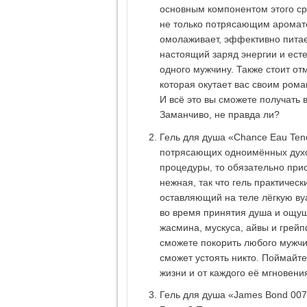
основным компонентом этого ср
не только потрясающим аромато
омолаживает, эффективно питает
настоящий заряд энергии и ест
одного мужчину. Также стоит от
которая окутает вас своим ром
И всё это вы сможете получать
Заманчиво, не правда ли?
Гель для душа «Chance Eau Tend
потрясающих одноимённых духов
процедуры, то обязательно прио
нежная, так что гель практичес
оставляющий на теле лёгкую ву
во время принятия душа и ощу
жасмина, мускуса, айвы и грейп
сможете покорить любого мужчи
сможет устоять никто. Поймайте
жизни и от каждого её мгновения
Гель для душа «James Bond 007