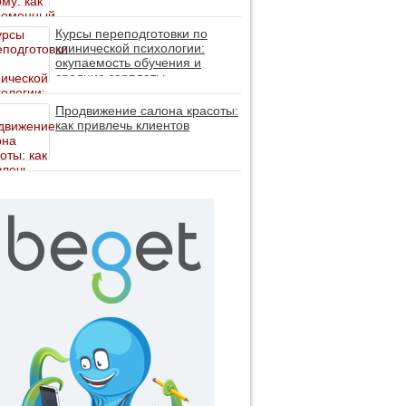
помогает пересобрать
личность без таблеток (методы
ДПДГ и КПТ)
Курсы переподготовки по
клинической психологии:
окупаемость обучения и
средние зарплаты
специалистов в 2026 году
Продвижение салона красоты:
как привлечь клиентов