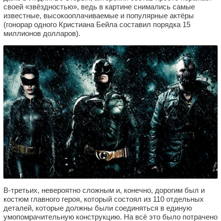
своей «звёздностью», ведь в картине снимались самые
известные, высокооплачиваемые и популярные актёры
(гонорар одного Кристиана Бейла составил порядка 15
миллионов долларов).
В-третьих, невероятно сложным и, конечно, дорогим был и
костюм главного героя, который состоял из 110 отдельных
деталей, которые должны были соединяться в единую
умопомрачительную конструкцию. На всё это было потрачено