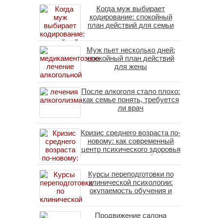
Когда муж выбирает
кодирование: спокойный
план действий для семьи
Муж пьет несколько дней:
спокойный план действий
для жены
После алкоголя стало плохо:
как семье понять, требуется
ли врач
Кризис среднего возраста по-
новому: как современный
центр психического здоровья
помогает пересобрать
личность без таблеток
Курсы переподготовки по
(методы ДПДГ и КПТ)
клинической психологии:
окупаемость обучения и
средние зарплаты
специалистов в 2026 году
Продвижение салона