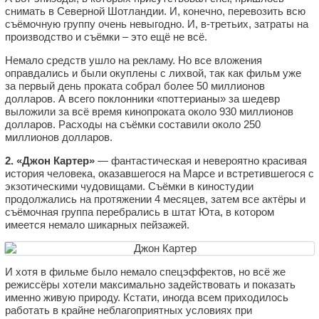
снимать в Северной Шотландии. И, конечно, перевозить всю
съёмочную группу очень невыгодно. И, в-третьих, затраты на
производство и съёмки – это ещё не всё.
Немало средств ушло на рекламу. Но все вложения
оправдались и были окуплены с лихвой, так как фильм уже
за первый день проката собрал более 50 миллионов
долларов. А всего поклонники «поттерианы» за шедевр
выложили за всё время кинопроката около 930 миллионов
долларов. Расходы на съёмки составили около 250
миллионов долларов.
2. «Джон Картер»
— фантастическая и невероятно красивая
история человека, оказавшегося на Марсе и встретившегося с
экзотическими чудовищами. Съёмки в киностудии
продолжались на протяжении 4 месяцев, затем все актёры и
съёмочная группа перебрались в штат Юта, в котором
имеется немало шикарных пейзажей.
И хотя в фильме было немало спецэффектов, но всё же
режиссёры хотели максимально задействовать и показать
именно живую природу. Кстати, иногда всем приходилось
работать в крайне неблагоприятных условиях при