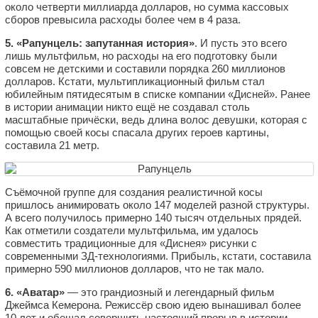
около четверти миллиарда долларов, но сумма кассовых
сборов превысила расходы более чем в 4 раза.
5. «Рапунцель: запутанная история»
. И пусть это всего
лишь мультфильм, но расходы на его подготовку были
совсем не детскими и составили порядка 260 миллионов
долларов. Кстати, мультипликационный фильм стал
юбилейным пятидесятым в списке компании «Дисней». Ранее
в истории анимации никто ещё не создавал столь
масштабные причёски, ведь длина волос девушки, которая с
помощью своей косы спасала других героев картины,
составила 21 метр.
Съёмочной группе для создания реалистичной косы
пришлось анимировать около 147 моделей разной структуры.
А всего получилось примерно 140 тысяч отдельных прядей.
Как отметили создатели мультфильма, им удалось
совместить традиционные для «Диснея» рисунки с
современными ЗД-технологиями. Прибыль, кстати, составила
примерно 590 миллионов долларов, что не так мало.
6. «Аватар»
— это грандиозный и легендарный фильм
Джеймса Кемерона. Режиссёр свою идею вынашивал более
10 лет и обещал совершить настоящий прорыв в истории