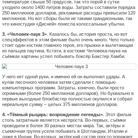
температуре свыше 50 градусов, так что порой в сутки
уходило около 1400 литров воды. Затраты составили порядка
250 миллионов долларов, рекламные расходы превысили 120
миллионов. Но вот сборы были не такими грандиозными, так
что киностудия «Дисней» понесла колоссальные убытки.
3. «Человек-паук 3»
. Казалось бы, история проста, но вот
спецэффектов в этом фильме было очень много. Чего только
стоит один костюм главного героя, его прыжки и вылетающая
из пальцев паутина. Кстати, в костюме Человека-паука на
съёмках картины успел побывать боксёр Бакстер Хамби.
У него нет одной руки, и именно ей он выполнял удары. А
кулак песочного человека затем сделали с помощью
компьютерных программ. Затраты, конечно, были просто
огромными (более 250 миллионов долларов). Но буквально в
первые выходные блокбастер полностью окупился и собрал
нереальную сумму – целых 375 миллионов долларов.
4. «Тёмный рыцарь: возрождение легенды»
. Этот фильм
столь затратным является неспроста. Во-первых, съёмки
проводили в более 30 разных местах мира. Так, актёры и
съемочная группа усели побывать в Шотландии, Италии и
даже в Индии. Во-вторых, актёрский состав просто поражает