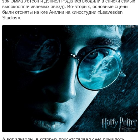
зря Эмма Уотсон и Дэниел Рэдклиф входили в списки самых
высокооплачиваемых звёзд). Во-вторых, основные сцены
были отсняты на юге Англии на киностудии «Leavesden
Studios».
А вот эпизоды, в которых присутствовал снег, пришлось