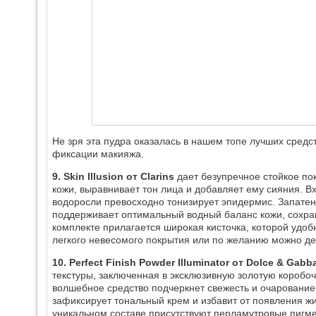
Не зря эта пудра оказалась в нашем топе лучших средс
фиксации макияжа.
9. Skin Illusion от Clarins
дает безупречное стойкое по
кожи, выравнивает тон лица и добавляет ему сияния. В
водоросли превосходно тонизирует эпидермис. Запатен
поддерживает оптимальный водный баланс кожи, сохран
комплекте прилагается широкая кисточка, которой удоб
легкого невесомого покрытия или по желанию можно де
10. Perfect Finish Powder Illuminator от Dolce & Gabb
текстуры, заключенная в эксклюзивную золотую коробоч
волшебное средство подчеркнет свежесть и очаровани
зафиксирует тональный крем и избавит от появления жир
уникальном составе присутствуют перламутровые пигм