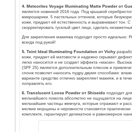
4. Meteorites Voyage Illuminating Matte Powder от Gue
является новинкой 2016 года. Под крышкой серебрист
микрошарики. 5 пастельных оттенков, которые безукор
кожи, придают ей естественность и выравнивают тон. С
скорректировать тусклый цвет лица, сделать незаметны
Для закрепления макияжа подходит просто идеально. Р
всегда под рукой!
5. Teint Ideal Illuminating Foundation от Vichy
разрабо
кожи, придает ей матовости и надежно скрывает дефект
легко наносится и не создает эффекта «маски». Высок
(SPF 25) является дополнительным плюсом и привлече
спонж позволит наносить пудру двумя способами: вла
варианте средство отлично закрепляет макияж, и в теч
поправлять его.
6. Translucent Loose Powder от Shiseido
подходит для
мельчайшего помола абсолютно не ощущается на лице. 
мельчайшие частицы жемчуга, которые отражают и расс
мелкие морщины и неровности становятся практически 
комплекте, гарантирует деликатное и равномерное нан