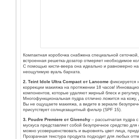
Компактная коробочка снабжена специальной сеточко
встроенная решетка-дозатор отмеряет необходимое кол
С помощью кисти-веера она идеально и равномерно нан
неощутимую вуаль бархата.
2. Teint Idole Ultra Compact от Lancome
фиксируется н
коррекции макияжа на протяжении 18 часов! Инноваци
компонентов, которые удаляют жирный блеск и регулир
Многофункциональная пудра отлично ложится на кожу, 
Вы не ощущаете макияжа, а видите в зеркале безупречн
присутствует солнцезащитный фильтр (SPF 15).
3. Poudre Premiere от Givenchy
– рассыпчатая пудра с
мускуса представляет собой безупречное средство дл
можно усовершенствовать и выровнять цвет лица, прида
Прозрачная текстура продукта подходит для любых отте