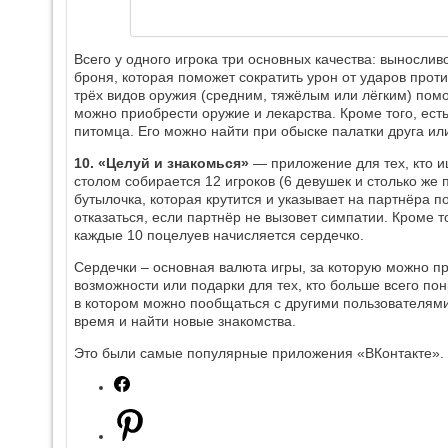
Всего у одного игрока три основных качества: выносливо
броня, которая поможет сократить урон от ударов прот
трёх видов оружия (средним, тяжёлым или лёгким) помо
можно приобрести оружие и лекарства. Кроме того, ест
питомца. Его можно найти при обыске палатки друга ил
10. «Целуй и знакомься»
— приложение для тех, кто и
столом собирается 12 игроков (6 девушек и столько же 
бутылочка, которая крутится и указывает на партнёра 
отказаться, если партнёр не вызовет симпатии. Кроме то
каждые 10 поцелуев начисляется сердечко.
Сердечки – основная валюта игры, за которую можно п
возможности или подарки для тех, кто больше всего пон
в котором можно пообщаться с другими пользователями
время и найти новые знакомства.
Это были самые популярные приложения «ВКонтакте».