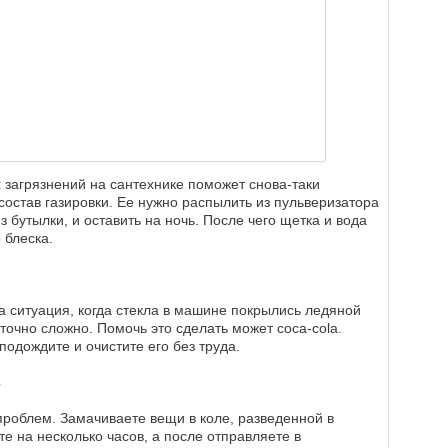
х загрязнений на сантехнике поможет снова-таки
остав газировки. Ее нужно распылить из пульверизатора
 бутылки, и оставить на ночь. После чего щетка и вода
 блеска.
 ситуация, когда стекла в машине покрылись ледяной
аточно сложно. Помочь это сделать может coca-cola.
подождите и очистите его без труда.
в
проблем. Замачиваете вещи в коле, разведенной в
те на несколько часов, а после отправляете в