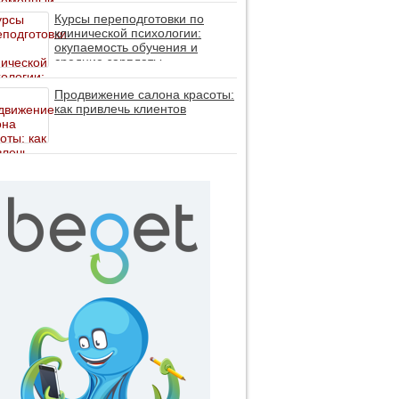
личность без таблеток (методы
ДПДГ и КПТ)
Курсы переподготовки по
клинической психологии:
окупаемость обучения и
средние зарплаты
специалистов в 2026 году
Продвижение салона красоты:
как привлечь клиентов