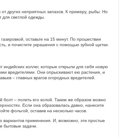
 от других неприятных запахов. К примеру, рыбы. Но
т для светлой одежды.
газировкой, оставьте на 15 минут. По прошествии
ть, и почистите украшения с помощью зубной щетки.
 индийских коллег, которые открыли для себя новую
выми вредителями. Они опрыскивают ею растения, и
авьев – главных врагов огородных вредителей.
й болт – полить его колой. Таким же образом можно
ерхностях. Если она образовалась давно, нанесите
ойте фольгой, оставив на несколько часов.
во вариантов применения. И, возможно, эти простые
е бытовые задачи.