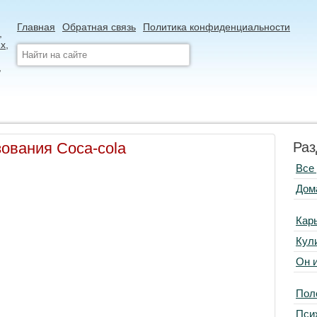
Главная
Обратная связь
Политика конфиденциальности
зования Coca-cola
Раз
Все
Дом
Кар
Кул
Он 
Пол
Пси