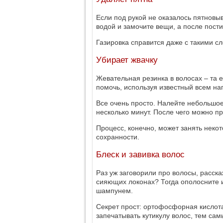
Если под рукой не оказалось пятновыв
водой и замочите вещи, а после пости
Газировка справится даже с такими сл
Убирает жвачку
Жевательная резинка в волосах – та 
помочь, используя известный всем на
Все очень просто. Налейте небольшое
несколько минут. После чего можно п
Процесс, конечно, может занять некот
сохранности.
Блеск и завивка волос
Раз уж заговорили про волосы, расск
сияющих локонах? Тогда ополосните и
шампунем.
Секрет прост: ортофосфорная кислота
запечатывать кутикулу волос, тем са