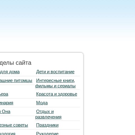
делы сайта
 для дома
Дети и воспитание
ашние питомцы
Интересные книги,
фильмы и сериалы
ьера
Красота и здоровье
инария
Мода
и Она
Отдых и
развлечения
езные советы
Праздники
хология
Рукоделие