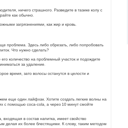
одителя, ничего страшного. Разведите в тазике колу с
райте как обычно.
ожными загрязнениями, как жир и кровь.
еще проблема. Здесь либо обрезать, либо попробовать
питок. Что нужно сделать?
 его количество на проблемный участок и подождите
риниматься за удаление.
орое время, зато волосы останутся в целости и
ажем еще один лайфхак. Хотите создать легкие волны на
х с помощью coca-cola, а через 10 минут смойте
, входящая в состав напитка, имеет свойство
мым делая их более блестящими. К слову, таким методом