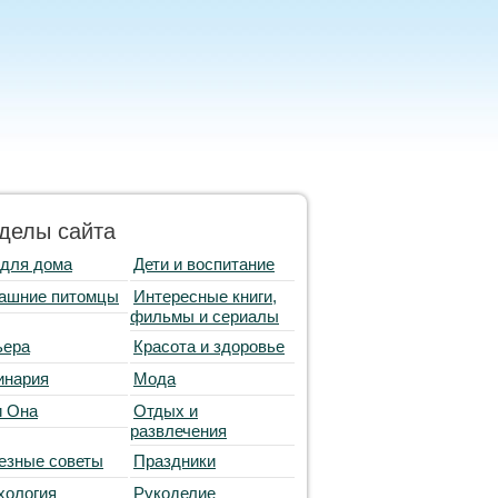
делы сайта
 для дома
Дети и воспитание
ашние питомцы
Интересные книги,
фильмы и сериалы
ьера
Красота и здоровье
инария
Мода
и Она
Отдых и
развлечения
езные советы
Праздники
хология
Рукоделие