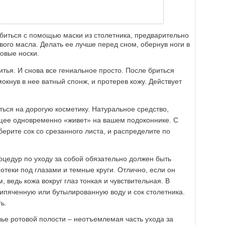
биться с помощью маски из столетника, предварительно
вого масла. Делать ее лучше перед сном, обернув ноги в
овые носки.
тья. И снова все гениальное просто. После бриться
мокнув в нее ватный спонж, и протерев кожу. Действует
иться на дорогую косметику. Натуральное средство,
ее одновременно «живет» на вашем подоконнике. С
ерите сок со срезанного листа, и распределите по
роцедур по уходу за собой обязательно должен быть
отеки под глазами и темные круги. Отлично, если он
 ведь кожа вокруг глаз тонкая и чувствительная. В
ипяченную или бутылированную воду и сок столетника.
ь.
вье ротовой полости – неотъемлемая часть ухода за