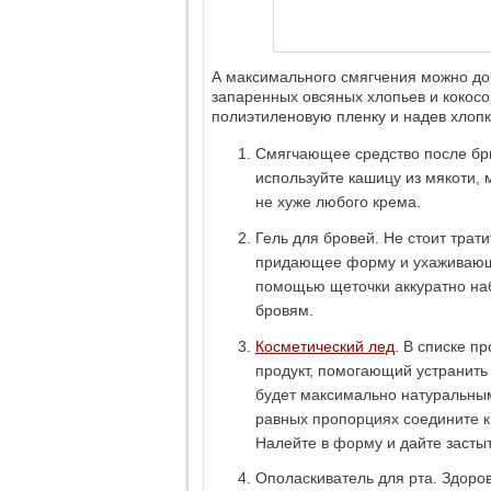
А максимального смягчения можно до
запаренных овсяных хлопьев и кокосо
полиэтиленовую пленку и надев хлопк
Смягчающее средство после бри
используйте кашицу из мякоти, 
не хуже любого крема.
Гель для бровей. Не стоит трат
придающее форму и ухаживающ
помощью щеточки аккуратно наб
бровям.
Косметический лед
. В списке п
продукт, помогающий устранить 
будет максимально натуральным,
равных пропорциях соедините к
Налейте в форму и дайте застыт
Ополаскиватель для рта. Здоро