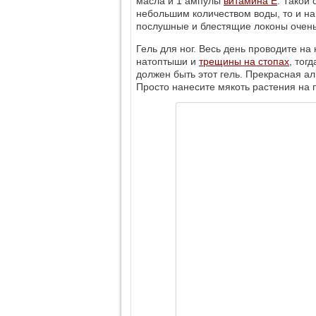
масла и 1 ампулы
витамина Е
. Такой
небольшим количеством воды, то и на 
послушные и блестящие локоны очень 
Гель для ног. Весь день проводите на 
натоптыши и
трещины на стопах
, тог
должен быть этот гель. Прекрасная а
Просто нанесите мякоть растения на п