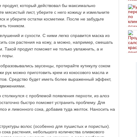
е продукт, который действовал бы максимально
те мясистый лист, уберите с него кожицу и измельчите
иск и уберите остатки косметики. После не забудьте
еть тоником.
лушений и сухости. С ними легко справится маска из
ить сок растения на кожу, а можно, например, смешать
м. Такой продукт поможет не только увлажнить, а и
е поры.
е образовывались заусенцы, протирайте кутикулу соком
жи рук можно приготовить крем из кокосового масла и
стов. Средство будет иметь более выраженный эффект,
 движениями.
то столкнулся с проблемой появления перхоти, из алоэ
остаточно быстро поможет устранить проблему. Для
алоэ и лимонного сока, добавив туда желток. Наносить на
структуры волос (особенно для пушистых и пористых).
з сока растения, небольшого количества оливкового