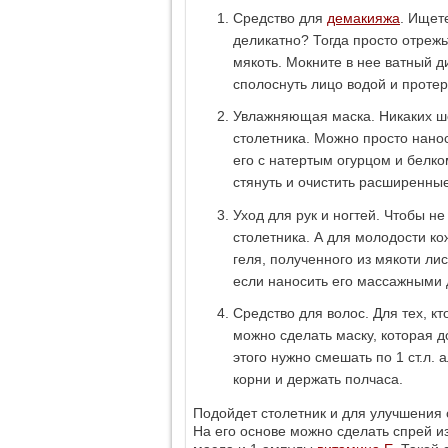
Средство для
демакияжа
. Ищет
деликатно? Тогда просто отрежь
мякоть. Мокните в нее ватный д
сполоснуть лицо водой и протер
Увлажняющая маска. Никаких ше
столетника. Можно просто нанос
его с натертым огурцом и белко
стянуть и очистить расширенны
Уход для рук и ногтей. Чтобы н
столетника. А для молодости ко
геля, полученного из мякоти ли
если наносить его массажными
Средство для волос. Для тех, к
можно сделать маску, которая д
этого нужно смешать по 1 ст.л. 
корни и держать полчаса.
Подойдет столетник и для улучшения 
На его основе можно сделать спрей и