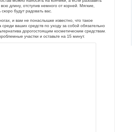
 состав можно наносить на кончики, а если разбавить
всю длину, отступив немного от корней. Мягкие,
скоро будут радовать вас.
ногах, и вам не понаслышке известно, что такое
да среди ваших средств по уходу за собой обязательно
льтернатива дорогостоящим косметическим средствам.
роблемные участки и оставьте на 15 минут.