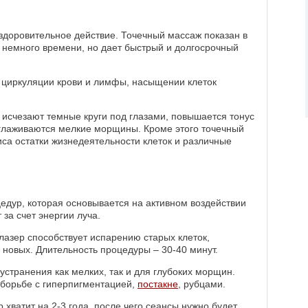
 оздоровительное действие. Точечный массаж показан в
 немного времени, но дает быстрый и долгосрочный
 циркуляции крови и лимфы, насыщении клеток
, исчезают темные круги под глазами, повышается тонус
зглаживаются мелкие морщины. Кроме этого точечный
са остатки жизнедеятельности клеток и различные
едур, которая основывается на активном воздействии
 за счет энергии луча.
азер способствует испарению старых клеток,
новых. Длительность процедуры – 30-40 минут.
транения как мелких, так и для глубоких морщин.
 борьбе с гиперпигментацией,
постакне
, рубцами.
р хватит на 2-3 года, после чего сеансы нужно будет