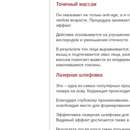
Точечный массаж
Он оказывает не только anti-age, а и
любом возрасте. Процедура занимает
эффект.
Действие основывается на улучшении
кислородом и уменьшении отечности.
В результате тон лица выравнивается
мышц и подтягивается овал лица, ра
массаж помогает вывести из эпидерми
накопившиеся токсины.
Лазерная шлифовка
Это – одна из самых популярных проц
лазера на кожу. Коррекция происходит
Благодаря глубокому проникновению л
освобождая место для формирования 
Эффективна лазерная шлифовка для ус
Видимый эффект достигается также в
Результата после курса таких процеду