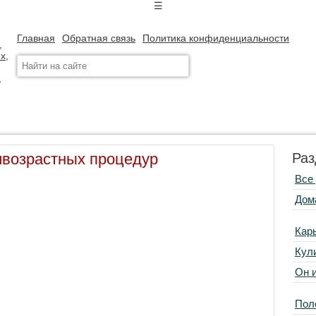
☰
Главная
Обратная связь
Политика конфиденциальности
ивозрастных процедур
Раз
Все
Дом
Кар
Кул
Он 
Пол