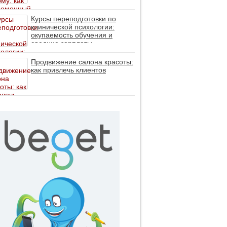
помогает пересобрать
личность без таблеток (методы
ДПДГ и КПТ)
Курсы переподготовки по
клинической психологии:
окупаемость обучения и
средние зарплаты
специалистов в 2026 году
Продвижение салона красоты:
как привлечь клиентов