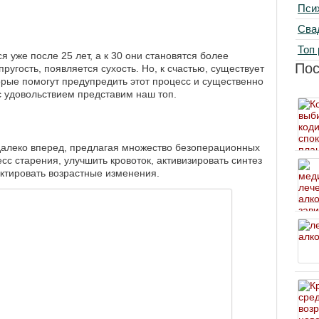
Пси
Сва
Топ 
уже после 25 лет, а к 30 они становятся более
По
ругость, появляется сухость. Но, к счастью, существует
орые помогут предупредить этот процесс и существенно
с удовольствием представим наш топ.
алеко вперед, предлагая множество безоперационных
с старения, улучшить кровоток, активизировать синтез
ектировать возрастные изменения.