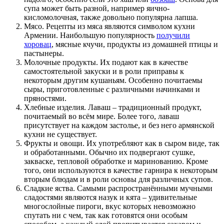
супа может быть разной, например яично-
кисломолочная, также довольно популярна лапша.
Мясо. Рецепты из мяса являются символом кухни
Армении. Наибольшую популярность
получили
хоровац
, мясные кчучи, продукты из домашней птицы и
пастынеры.
Молочные продукты. Их подают как в качестве
самостоятельной закуски и в роли приправы к
некоторым другим кушаньям. Особенно почитаемы
сыры, приготовленные с различными начинками и
пряностями.
Хлебные изделия. Лаваш – традиционный продукт,
почитаемый во всём мире. Более того, лаваш
присутствует на каждом застолье, и без него армянской
кухни не существует.
Фрукты и овощи. Их употребляют как в сыром виде, так
и обработанными. Обычно их подвергают сушке,
закваске, тепловой обработке и маринованию. Кроме
того, они используются в качестве гарнира к некоторым
вторым блюдам и в роли основы для различных супов.
Сладкие яства. Самыми распространёнными мучными
сладостями являются назук и кята – удивительные
многослойные пироги, вкус которых невозможно
спутать ни с чем, так как готовятся они особым