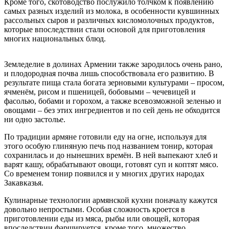
Кроме того, скотоводство послужило толчком к появлению
самых разных изделий из молока, в особенности кувшинных
рассольных сыров и различных кисломолочных продуктов,
которые впоследствии стали основой для приготовления
многих национальных блюд.
Земледелие в долинах Армении также зародилось очень рано,
и плодородная почва лишь способствовала его развитию. В
результате пища стала богата зерновыми культурами – просом,
ячменём, рисом и пшеницей, бобовыми – чечевицей и
фасолью, бобами и горохом, а также всевозможной зеленью и
овощами – без этих ингредиентов и по сей день не обходится
ни одно застолье.
По традиции армяне готовили еду на огне, используя для
этого особую глиняную печь под названием тонир, которая
сохранилась и до нынешних времён. В ней выпекают хлеб и
варят кашу, обрабатывают овощи, готовят суп и коптят мясо.
Со временем тонир появился и у многих других народах
Закавказья.
Кулинарные технологии армянской кухни поначалу кажутся
довольно непростыми. Особая сложность кроется в
приготовлении еды из мяса, рыбы или овощей, которая
впоследствии фаршируется, кроме того, множество