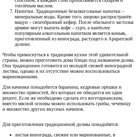
способом, а каждый слой пропитывается сахаром и
топлёным маслом.
Напитки. Традиционные безалкогольные напитки –
минеральные воды. Кроме того, широко распространён
мацун – своеобразный кефир. После обильного застолья
армяне могут выпить кофе – сурч, а наиболее
популярным алкогольным напитком является коньяк,
приготовленный из винограда, растущего в Араратской
долине.
Чтобы прикоснуться к традициям кухни этой удивительной
страны, можно приготовить дома блюдо под названием долма.
Она традиционно готовится из молодой свежей виноградной
листвы, однако в их отсутствие можно воспользоваться
маринованными.
Для начинки понадобится баранина, кедровые орешки и
множество пряностей, без которых не обходится ни один
рецепт. Если же необходимо сделать его вегетарианским,
вместо мясной основы можно использовать грибы, чечевицу
и множество других вкусных начинок.
Для приготовления традиционной долмы понадобятся:
листья винограда, свежие или маринованные, в