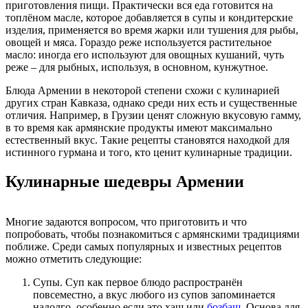
приготовления пищи. Практически вся еда готовится на
топлёном масле, которое добавляется в супы и кондитерские
изделия, применяется во время жарки или тушения для рыбы,
овощей и мяса. Гораздо реже используется растительное
масло: иногда его используют для овощных кушаний, чуть
реже – для рыбных, используя, в основном, кунжутное.
Блюда Армении в некоторой степени схожи с кулинарией
других стран Кавказа, однако среди них есть и существенные
отличия. Например, в Грузии ценят сложную вкусовую гамму,
в то время как армянские продукты имеют максимально
естественный вкус. Такие рецепты становятся находкой для
истинного гурмана и того, кто ценит кулинарные традиции.
Кулинарные шедевры Армении
Многие задаются вопросом, что приготовить и что
попробовать, чтобы познакомиться с армянскими традициями
поближе. Среди самых популярных и известных рецептов
можно отметить следующие:
Супы. Суп как первое блюдо распространён
повсеместно, а вкус любого из супов запоминается
надолго, особенно если это хаш или
бозбаш
. Основа для