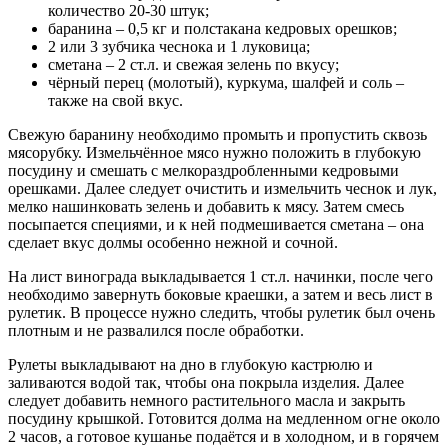
количество 20-30 штук;
баранина – 0,5 кг и полстакана кедровых орешков;
2 или 3 зубчика чеснока и 1 луковица;
сметана – 2 ст.л. и свежая зелень по вкусу;
чёрный перец (молотый), куркума, шалфей и соль –
также на свой вкус.
Свежую баранину необходимо промыть и пропустить сквозь
мясорубку. Измельчённое мясо нужно положить в глубокую
посудину и смешать с мелкораздробленными кедровыми
орешками. Далее следует очистить и измельчить чеснок и лук,
мелко нашинковать зелень и добавить к мясу. Затем смесь
посыпается специями, и к ней подмешивается сметана – она
сделает вкус долмы особенно нежной и сочной.
На лист винограда выкладывается 1 ст.л. начинки, после чего
необходимо завернуть боковые краешки, а затем и весь лист в
рулетик. В процессе нужно следить, чтобы рулетик был очень
плотным и не развалился после обработки.
Рулеты выкладывают на дно в глубокую кастрюлю и
заливаются водой так, чтобы она покрыла изделия. Далее
следует добавить немного растительного масла и закрыть
посудину крышкой. Готовится долма на медленном огне около
2 часов, а готовое кушанье подаётся и в холодном, и в горячем