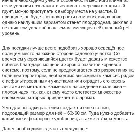
начала необходимо учесть особенности местного климата:
если условия позволяют высаживать черенки в открытый
грунт, можно приступать к выбору места на участке. В
принципе, он будет неплохо расти во многих видах почв,
однако наилучшим вариантом станет плодородная, рыхлая и
не слишком увлажнённая земля, имеющая нейтральный pH-
уровень.
Для посадки лучше всего подобрать хорошо освещённое
солнцем место на южной стороне садового участка. Со
временем укореняющийся цветок будет давать множество
побегов благодаря мощной и хорошо развитой корневой
системе, поэтому, если не предполагается его разрастания на
большей территории, необходимо высаживать кампсис рядом
с асфальтированными участками или оградить его корень
листами из металла. Размещать насаждение возле окна –
плохая идея, так как к нему часто слетается множество
насекомых, которых привлекает его аромат.
Яма для посадки растения создаётся ещё осенью,
подходящий размер для неё – 60х60 см. Туда нужно добавить
калийные и фосфорные удобрения, а также 5-7 кг компоста.
Далее необходимо сделать следующее: