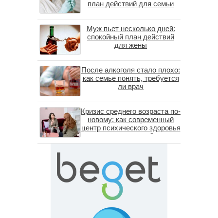
план действий для семьи
Муж пьет несколько дней:
спокойный план действий
для жены
После алкоголя стало плохо:
как семье понять, требуется
ли врач
Кризис среднего возраста по-
новому: как современный
центр психического здоровья
помогает пересобрать
личность без таблеток
(методы ДПДГ и КПТ)