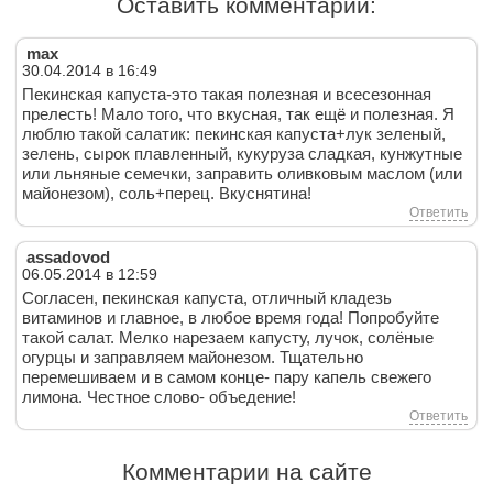
Оставить комментарий:
max
30.04.2014 в 16:49
Пекинская капуста-это такая полезная и всесезонная
прелесть! Мало того, что вкусная, так ещё и полезная. Я
люблю такой салатик: пекинская капуста+лук зеленый,
зелень, сырок плавленный, кукуруза сладкая, кунжутные
или льняные семечки, заправить оливковым маслом (или
майонезом), соль+перец. Вкуснятина!
Ответить
assadovod
06.05.2014 в 12:59
Согласен, пекинская капуста, отличный кладезь
витаминов и главное, в любое время года! Попробуйте
такой салат. Мелко нарезаем капусту, лучок, солёные
огурцы и заправляем майонезом. Тщательно
перемешиваем и в самом конце- пару капель свежего
лимона. Честное слово- объедение!
Ответить
Комментарии на сайте