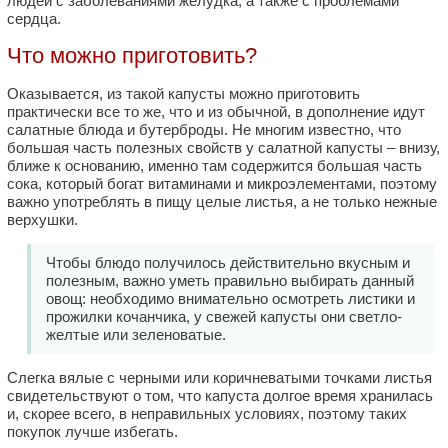
людей с заболеваниями желудка, а также с проблемами
сердца.
Что можно приготовить?
Оказывается, из такой капусты можно приготовить
практически все то же, что и из обычной, в дополнение идут
салатные блюда и бутерброды. Не многим известно, что
большая часть полезных свойств у салатной капусты – внизу,
ближе к основанию, именно там содержится большая часть
сока, который богат витаминами и микроэлементами, поэтому
важно употреблять в пищу целые листья, а не только нежные
верхушки.
Чтобы блюдо получилось действительно вкусным и
полезным, важно уметь правильно выбирать данный
овощ: необходимо внимательно осмотреть листики и
прожилки кочанчика, у свежей капусты они светло-
желтые или зеленоватые.
Слегка вялые с черными или коричневатыми точками листья
свидетельствуют о том, что капуста долгое время хранилась
и, скорее всего, в неправильных условиях, поэтому таких
покупок лучше избегать.