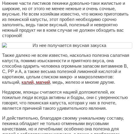
Нижние части листиков пекинки довольно-таки жилистые и
широкие, но от этого не менее нежные и очень сочные,
вкусные. Не всем хозяйкам известно, что можно приготовить
из пекинской капусты, этот пробел необходимо срочно
заполнять, ведь такое вкусный, полезный и невероятно
нежный продукт ни в коем случае не должен обходить вас
стороной!
Также далеко не всем известно, насколько полезна салатная
капуста, помимо изысканности и приятного вкуса, она
способна одарить человека огромным запасом витаминов В,
С, РР и А, а также весьма полезной лимонной кислотой и
каротином, целым списком микро- и макроэлементов:
кальций,
калий, магний
, медь, железо и многие другие.
Недаром, японцы считаются нацией долгожителей, их
пожилые люди всегда активны и бодры, они с уверенностью
говорят, что пекинская капуста, которая у них в почете,
является причиной такого удивительного явления.
И действительно, благодаря своему уникальному составу,
пекинка обладает не только отменными вкусовыми
качествами, но и лечебными: особенно она полезна для