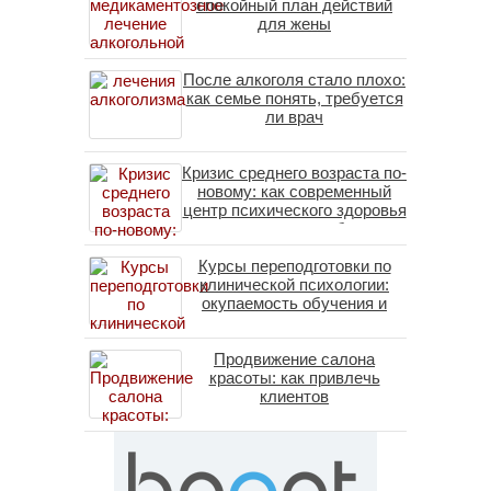
спокойный план действий
для жены
После алкоголя стало плохо:
как семье понять, требуется
ли врач
Кризис среднего возраста по-
новому: как современный
центр психического здоровья
помогает пересобрать
личность без таблеток
Курсы переподготовки по
(методы ДПДГ и КПТ)
клинической психологии:
окупаемость обучения и
средние зарплаты
специалистов в 2026 году
Продвижение салона
красоты: как привлечь
клиентов