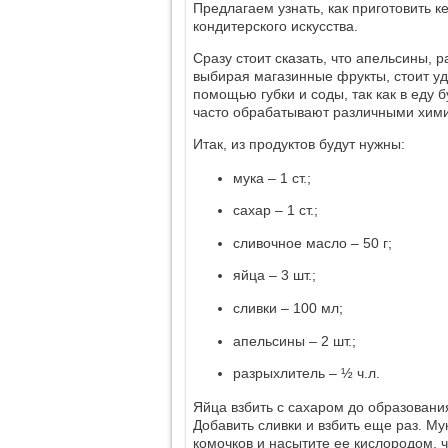
Предлагаем узнать, как приготовить к
кондитерского искусства.
Сразу стоит сказать, что апельсины, 
выбирая магазинные фрукты, стоит уд
помощью губки и соды, так как в еду 
часто обрабатывают различными хими
Итак, из продуктов будут нужны:
мука – 1 ст.;
сахар – 1 ст.;
сливочное масло – 50 г;
яйца – 3 шт.;
сливки – 100 мл;
апельсины – 2 шт.;
разрыхлитель – ½ ч.л.
Яйца взбить с сахаром до образовани
Добавить сливки и взбить еще раз. Мук
комочков и насытите ее кислородом, 