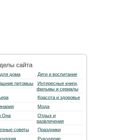
делы сайта
 для дома
Дети и воспитание
ашние питомцы
Интересные книги,
фильмы и сериалы
ьера
Красота и здоровье
инария
Мода
и Она
Отдых и
развлечения
езные советы
Праздники
хология
Рукоделие