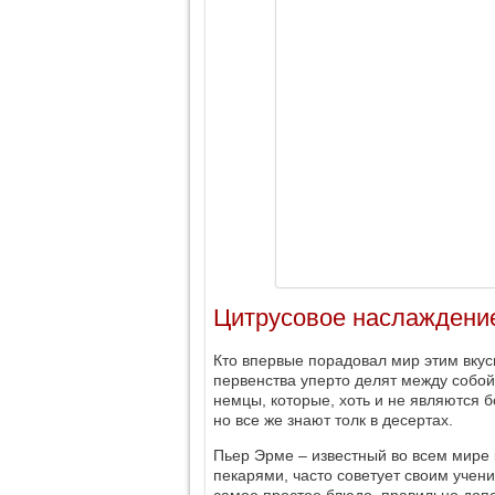
Цитрусовое наслаждени
Кто впервые порадовал мир этим вку
первенства уперто делят между собо
немцы, которые, хоть и не являются 
но все же знают толк в десертах.
Пьер Эрме – известный во всем мире 
пекарями, часто советует своим учен
самое простое блюдо, правильно допо