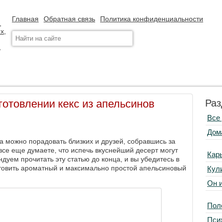
Главная
Обратная связь
Политика конфиденциальности
готовлении кекс из апельсинов
Раз
Все
Дом
а можно порадовать близких и друзей, собравшись за
все еще думаете, что испечь вкуснейший десерт могут
Кар
дуем прочитать эту статью до конца, и вы убедитесь в
товить ароматный и максимально простой апельсиновый
Кул
Он 
Пол
Пси