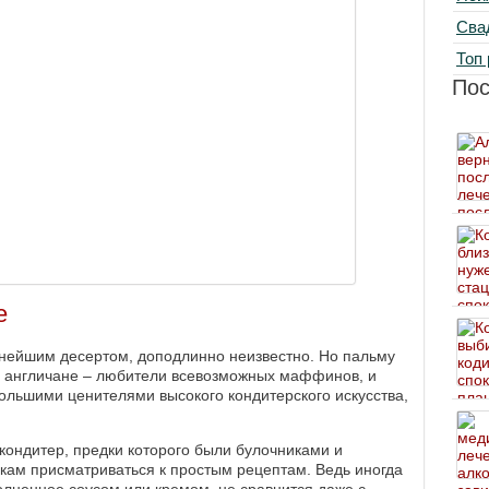
Сва
Топ 
По
е
снейшим десертом, доподлинно неизвестно. Но пальму
й англичане – любители всевозможных маффинов, и
большими ценителями высокого кондитерского искусства,
кондитер, предки которого были булочниками и
икам присматриваться к простым рецептам. Ведь иногда
лненное соусом или кремом, не сравнится даже с