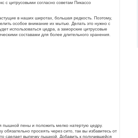
екс с цитрусовыми согласно советам Пикассо
растущие в наших широтах, большая редкость. Поэтому,
елить особое внимание их мытью. Делать это нужно с
будет использоваться цедра, а заморские цитрусовые
ческими составами для более длительного хранения.
я пышной пены и положить мелко натертую цедру.
у обязательно просеять через сито, так вы избавитесь от
что сделает выпечку пышной. Добавить к получившейся