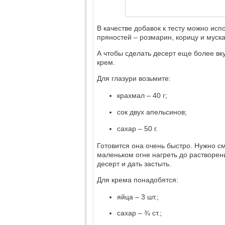
В качестве добавок к тесту можно испо
пряностей – розмарин, корицу и муск
А чтобы сделать десерт еще более вк
крем.
Для глазури возьмите:
крахмал – 40 г;
сок двух апельсинов;
сахар – 50 г.
Готовится она очень быстро. Нужно с
маленьком огне нагреть до растворен
десерт и дать застыть.
Для крема понадобятся:
яйца – 3 шт.;
сахар – ¾ ст.;