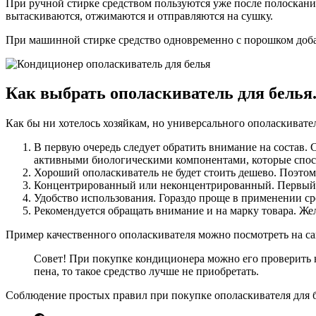
При ручной стирке средством пользуются уже после полоскани
вытаскиваются, отжимаются и отправляются на сушку.
При машинной стирке средство одновременно с порошком доба
Как выбрать ополаскиватель для белья
Как бы ни хотелось хозяйкам, но универсального ополаскивател
В первую очередь следует обратить внимание на состав.
активными биологическими компонентами, которые спосо
Хороший ополаскиватель не будет стоить дешево. Поэтом
Концентрированный или неконцентрированный. Первый пр
Удобство использования. Гораздо проще в применении с
Рекомендуется обращать внимание и на марку товара. Жел
Пример качественного ополаскивателя можно посмотреть на с
Совет! При покупке кондиционера можно его проверить н
пена, то такое средство лучше не приобретать.
Соблюдение простых правил при покупке ополаскивателя для б