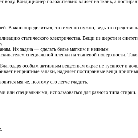
ает воду. Кондиционер положительно влияет на ткань, а постира
й. Важно определиться, что именно нужно, ведь это средство 
лизацию статического электричества. Вещи из шерсти и синтет
у.
ням. Их задача — сделать белье мягким и нежным.
скивателем специальной пленки на тканевой поверхности. Такой 
Благодаря особым активным веществам окрас не тускнеет и доль
бивает неприятные запахи, наделяет постиранные вещи приятны
овится мягче, поэтому его легче гладить.
ми или специальными, использоваться для разного типа стирки.
.