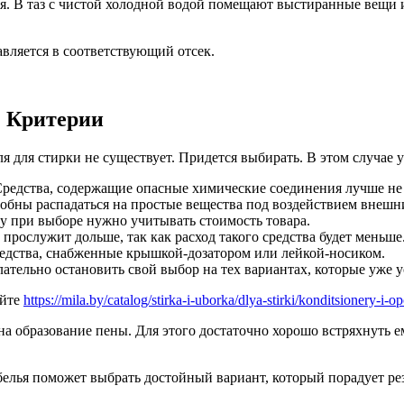
я. В таз с чистой холодной водой помещают выстиранные вещи и
вляется в соответствующий отсек.
. Критерии
я для стирки не существует. Придется выбирать. В этом случае у
 Средства, содержащие опасные химические соединения лучше не
бны распадаться на простые вещества под воздействием внешн
у при выборе нужно учитывать стоимость товара.
ослужит дольше, так как расход такого средства будет меньше
редства, снабженные крышкой-дозатором или лейкой-носиком.
ательно остановить свой выбор на тех вариантах, которые уже у
айте
https://mila.by/catalog/stirka-i-uborka/dlya-stirki/konditsionery-i-op
а образование пены. Для этого достаточно хорошо встряхнуть ем
елья поможет выбрать достойный вариант, который порадует рез